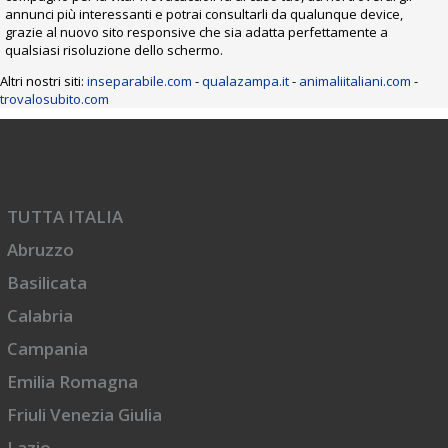
annunci più interessanti e potrai consultarli da qualunque device,
grazie al nuovo sito responsive che sia adatta perfettamente a
qualsiasi risoluzione dello schermo.
Altri nostri siti:
inseparabile.com
-
qualazampa.it
-
animaliitaliani.com
-
trovalosubito.com
TUTTA ITALIA
Abruzzo
Basilicata
Calabria
Campania
Emilia Romagna
Friuli Venezia Giulia
Lazio