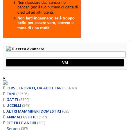
Non rilasciare dati sensibili o
bancari (es: il tuo numero di carta di
credito) ad altri utenti.
Non farti ingannare: se è troppo
bello per essere vero, spesso si
tratta di una truffa!
Ricerca Avanzata:
VAI
»
PERSI, TROVATI, DA ADOTTARE
(30243)
CANI
(32505)
GATTI
(8300)
UCCELLI
(548)
ALTRI MAMMIFERI DOMESTICI
(695)
ANIMALI ESOTICI
(127)
RETTILI E ANFIBI
(309)
Serpenti
(87)