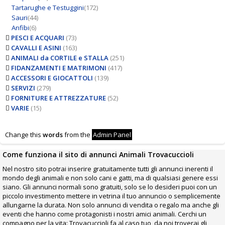
Tartarughe e Testuggini
(172)
Sauri
(44)
Anfibi
(6)
PESCI E ACQUARI
(73)
CAVALLI E ASINI
(163)
ANIMALI da CORTILE e STALLA
(251)
FIDANZAMENTI E MATRIMONI
(417)
ACCESSORI E GIOCATTOLI
(139)
SERVIZI
(279)
FORNITURE E ATTREZZATURE
(52)
VARIE
(15)
Change this
words
from the
Admin Panel
Come funziona il sito di annunci Animali Trovacuccioli
Nel nostro sito potrai inserire gratuitamente tutti gli annunci inerenti il
mondo degli animali e non solo cani e gatti, ma di qualsiasi genere essi
siano. Gli annunci normali sono gratuiti, solo se lo desideri puoi con un
piccolo investimento mettere in vetrina il tuo annuncio o semplicemente
allungarne la durata. Non solo annunci di vendita o regalo ma anche gli
eventi che hanno come protagonisti i nostri amici animali. Cerchi un
compagno per la vita: Trovacuccioli fa al caso tuo, da noi troverai gli