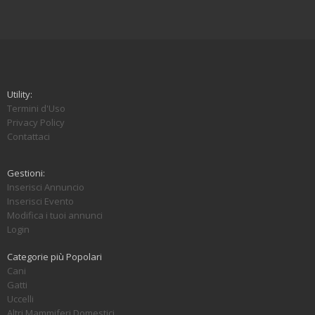
Utility:
Termini d'Uso
Privacy Policy
Contattaci
Gestioni:
Inserisci Annuncio
Inserisci Evento
Modifica i tuoi annunci
Login
Categorie più Popolari
Cani
Gatti
Uccelli
Altri Mammiferi Domestici