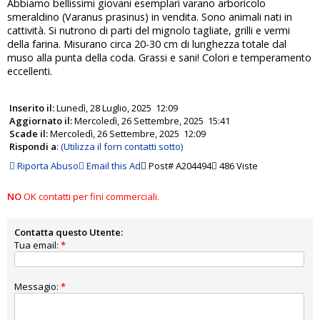
Abbiamo bellissimi giovani esemplari varano arboricolo
smeraldino (Varanus prasinus) in vendita. Sono animali nati in
cattività. Si nutrono di parti del mignolo tagliate, grilli e vermi
della farina. Misurano circa 20-30 cm di lunghezza totale dal
muso alla punta della coda. Grassi e sani! Colori e temperamento
eccellenti.
Inserito il:
Lunedì, 28 Luglio, 2025 12:09
Aggiornato il:
Mercoledì, 26 Settembre, 2025 15:41
Scade il:
Mercoledì, 26 Settembre, 2025 12:09
Rispondi a
:
(Utilizza il forn contatti sotto)
Riporta Abuso
Email this Ad
Post# A204494
486 Viste
NO
OK contatti per fini commerciali.
Contatta questo Utente:
Tua email:
*
Messagio:
*