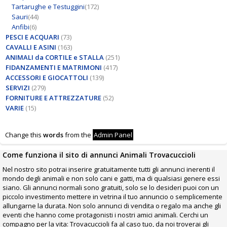
Tartarughe e Testuggini
(172)
Sauri
(44)
Anfibi
(6)
PESCI E ACQUARI
(73)
CAVALLI E ASINI
(163)
ANIMALI da CORTILE e STALLA
(251)
FIDANZAMENTI E MATRIMONI
(417)
ACCESSORI E GIOCATTOLI
(139)
SERVIZI
(279)
FORNITURE E ATTREZZATURE
(52)
VARIE
(15)
Change this
words
from the
Admin Panel
Come funziona il sito di annunci Animali Trovacuccioli
Nel nostro sito potrai inserire gratuitamente tutti gli annunci inerenti il
mondo degli animali e non solo cani e gatti, ma di qualsiasi genere essi
siano. Gli annunci normali sono gratuiti, solo se lo desideri puoi con un
piccolo investimento mettere in vetrina il tuo annuncio o semplicemente
allungarne la durata. Non solo annunci di vendita o regalo ma anche gli
eventi che hanno come protagonisti i nostri amici animali. Cerchi un
compagno per la vita: Trovacuccioli fa al caso tuo, da noi troverai gli