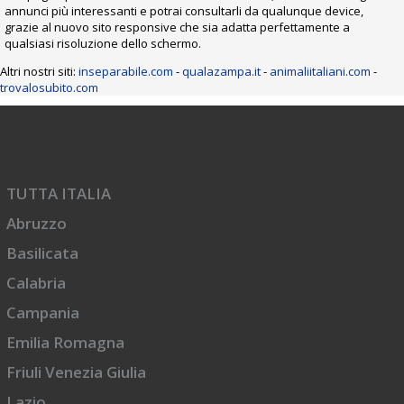
annunci più interessanti e potrai consultarli da qualunque device,
grazie al nuovo sito responsive che sia adatta perfettamente a
qualsiasi risoluzione dello schermo.
Altri nostri siti:
inseparabile.com
-
qualazampa.it
-
animaliitaliani.com
-
trovalosubito.com
TUTTA ITALIA
Abruzzo
Basilicata
Calabria
Campania
Emilia Romagna
Friuli Venezia Giulia
Lazio