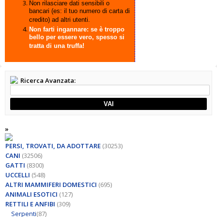
Non rilasciare dati sensibili o
bancari (es: il tuo numero di carta di
credito) ad altri utenti.
Non farti ingannare: se è troppo
bello per essere vero, spesso si
tratta di una truffa!
Ricerca Avanzata:
VAI
»
PERSI, TROVATI, DA ADOTTARE
(30253)
CANI
(32506)
GATTI
(8300)
UCCELLI
(548)
ALTRI MAMMIFERI DOMESTICI
(695)
ANIMALI ESOTICI
(127)
RETTILI E ANFIBI
(309)
Serpenti
(87)