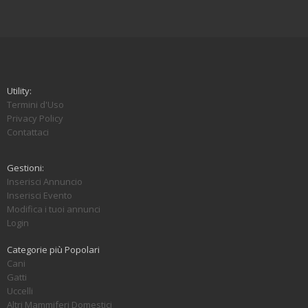
Utility:
Termini d'Uso
Privacy Policy
Contattaci
Gestioni:
Inserisci Annuncio
Inserisci Evento
Modifica i tuoi annunci
Login
Categorie più Popolari
Cani
Gatti
Uccelli
Altri Mammiferi Domestici