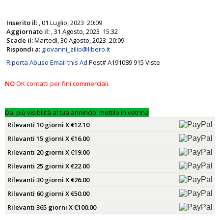
Inserito il:
, 01 Luglio, 2023 20:09
Aggiornato il:
, 31 Agosto, 2023 15:32
Scade il:
Martedì, 30 Agosto, 2023 20:09
Rispondi a
:
giovanni_zilio@libero.it
Riporta Abuso
Email this Ad
Post# A191089
915 Viste
NO
OK contatti per fini commerciali.
Dai più visibilità al tua annincio: mettilo in vetrina
Rilevanti 10 giorni X €12.10
Rilevanti 15 giorni X €16.00
Rilevanti 20 giorni X €19.00
Rilevanti 25 giorni X €22.00
Rilevanti 30 giorni X €26.00
Rilevanti 60 giorni X €50.00
Rilevanti 365 giorni X €100.00