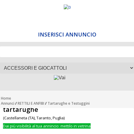
INSERISCI ANNUNCIO
Home
Annunci
/
RETTILI E ANFIBI
/
Tartarughe e Testuggini
tartarughe
(Castellaneta (TA), Taranto, Puglia)
Dai più visibilità al tua annincio: mettilo in vetrina