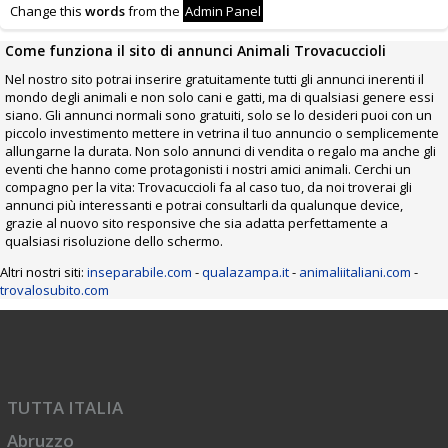
Change this
words
from the
Admin Panel
Come funziona il sito di annunci Animali Trovacuccioli
Nel nostro sito potrai inserire gratuitamente tutti gli annunci inerenti il
mondo degli animali e non solo cani e gatti, ma di qualsiasi genere essi
siano. Gli annunci normali sono gratuiti, solo se lo desideri puoi con un
piccolo investimento mettere in vetrina il tuo annuncio o semplicemente
allungarne la durata. Non solo annunci di vendita o regalo ma anche gli
eventi che hanno come protagonisti i nostri amici animali. Cerchi un
compagno per la vita: Trovacuccioli fa al caso tuo, da noi troverai gli
annunci più interessanti e potrai consultarli da qualunque device,
grazie al nuovo sito responsive che sia adatta perfettamente a
qualsiasi risoluzione dello schermo.
Altri nostri siti:
inseparabile.com
-
qualazampa.it
-
animaliitaliani.com
-
trovalosubito.com
TUTTA ITALIA
Abruzzo