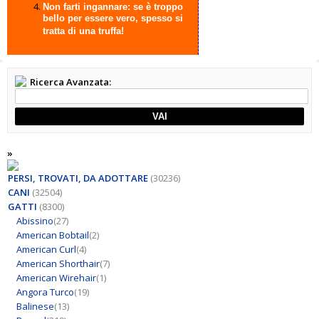
Non farti ingannare: se è troppo
bello per essere vero, spesso si
tratta di una truffa!
Ricerca Avanzata:
VAI
»
PERSI, TROVATI, DA ADOTTARE
(30236)
CANI
(32504)
GATTI
(8300)
Abissino
(27)
American Bobtail
(2)
American Curl
(4)
American Shorthair
(7)
American Wirehair
(1)
Angora Turco
(19)
Balinese
(13)