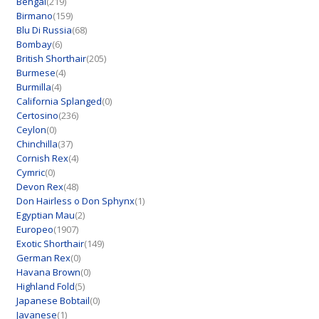
Bengal
(219)
Birmano
(159)
Blu Di Russia
(68)
Bombay
(6)
British Shorthair
(205)
Burmese
(4)
Burmilla
(4)
California Splanged
(0)
Certosino
(236)
Ceylon
(0)
Chinchilla
(37)
Cornish Rex
(4)
Cymric
(0)
Devon Rex
(48)
Don Hairless o Don Sphynx
(1)
Egyptian Mau
(2)
Europeo
(1907)
Exotic Shorthair
(149)
German Rex
(0)
Havana Brown
(0)
Highland Fold
(5)
Japanese Bobtail
(0)
Javanese
(1)