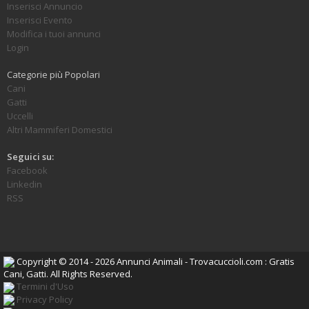
Inserisci Annuncio
Inserisci Evento
Modifica i tuoi annunci
Login
Categorie più Popolari
Cani
Gatti
Uccelli
Altri Mammiferi Domestici
Seguici su:
Facebook
Linkedin
RSS
Copyright © 2014 - 2026 Annunci Animali - Trovacuccioli.com : Gratis
Cani, Gatti. All Rights Reserved.
Termini d'Uso
Privacy Policy