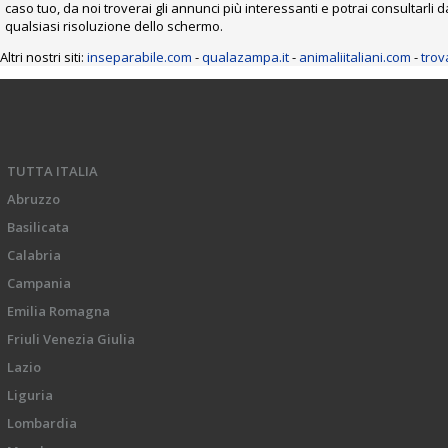
caso tuo, da noi troverai gli annunci più interessanti e potrai consultarl
qualsiasi risoluzione dello schermo.
Altri nostri siti:
inseparabile.com
-
qualazampa.it
-
animaliitaliani.com
-
trov
TUTTA ITALIA
Abruzzo
Basilicata
Calabria
Campania
Emilia Romagna
Friuli Venezia Giulia
Lazio
Liguria
Lombardia