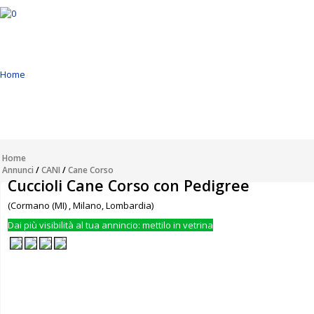
Home
Annunci
Inserisci Annuncio
Home
Annunci
/
CANI
/
Cane Corso
Cuccioli Cane Corso con Pedigree
Modifica
(Cormano (MI) , Milano, Lombardia)
Dai più visibilità al tua annincio: mettilo in vetrina