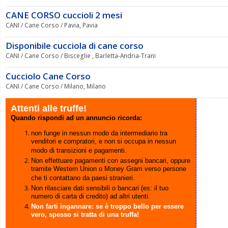
CANE CORSO cuccioli 2 mesi
CANI / Cane Corso / Pavia, Pavia
Disponibile cucciola di cane corso
CANI / Cane Corso / Bisceglie , Barletta-Andria-Trani
Cucciolo Cane Corso
CANI / Cane Corso / Milano, Milano
Attenti alle truffe!
Quando rispondi ad un annuncio ricorda:
non funge in nessun modo da intermediario tra
venditori e compratori, e non si occupa in nessun
modo di transizioni e pagamenti.
Non effettuare pagamenti con assegni bancari, oppure
tramite Western Union o Money Gram verso persone
che ti contattano da paesi stranieri.
Non rilasciare dati sensibili o bancari (es: il tuo
numero di carta di credito) ad altri utenti.
Non farti ingannare: se è troppo bello per essere
vero, spesso si tratta di una truffa!