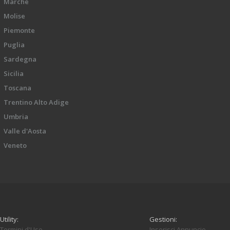
Marche
Molise
Piemonte
Puglia
Sardegna
Sicilia
Toscana
Trentino Alto Adige
Umbria
Valle d'Aosta
Veneto
Utility:
Gestioni:
Termini d'Uso
Inserisci Annuncio