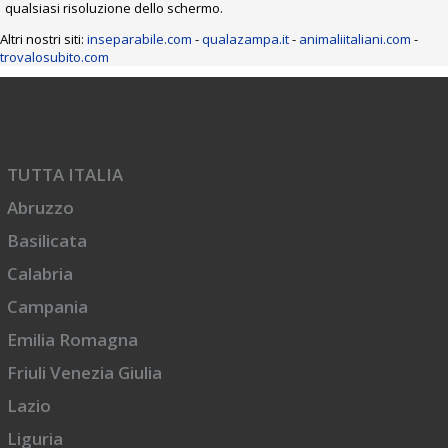
qualsiasi risoluzione dello schermo.
Altri nostri siti:
inseparabile.com
-
qualazampa.it
-
animaliitaliani.com
-
trovalosubito.com
TUTTA ITALIA
Abruzzo
Basilicata
Calabria
Campania
Emilia Romagna
Friuli Venezia Giulia
Lazio
Liguria