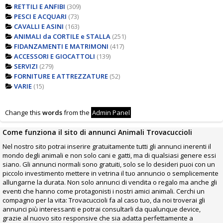
RETTILI E ANFIBI
(309)
PESCI E ACQUARI
(73)
CAVALLI E ASINI
(163)
ANIMALI da CORTILE e STALLA
(251)
FIDANZAMENTI E MATRIMONI
(417)
ACCESSORI E GIOCATTOLI
(139)
SERVIZI
(279)
FORNITURE E ATTREZZATURE
(52)
VARIE
(15)
Change this
words
from the
Admin Panel
Come funziona il sito di annunci Animali Trovacuccioli
Nel nostro sito potrai inserire gratuitamente tutti gli annunci inerenti il
mondo degli animali e non solo cani e gatti, ma di qualsiasi genere essi
siano. Gli annunci normali sono gratuiti, solo se lo desideri puoi con un
piccolo investimento mettere in vetrina il tuo annuncio o semplicemente
allungarne la durata. Non solo annunci di vendita o regalo ma anche gli
eventi che hanno come protagonisti i nostri amici animali. Cerchi un
compagno per la vita: Trovacuccioli fa al caso tuo, da noi troverai gli
annunci più interessanti e potrai consultarli da qualunque device,
grazie al nuovo sito responsive che sia adatta perfettamente a