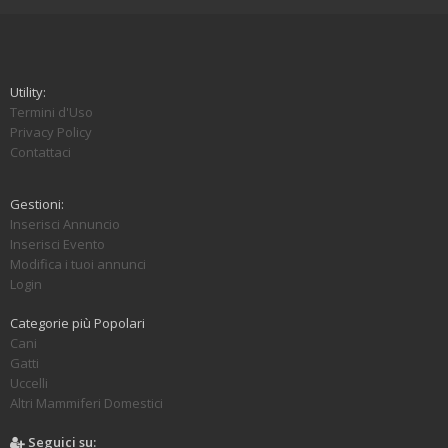
Utility:
Termini d'Uso
Privacy Policy
Contattaci
Gestioni:
Inserisci Annuncio
Inserisci Evento
Modifica i tuoi annunci
Login
Categorie più Popolari
Cani
Gatti
Uccelli
Altri Mammiferi Domestici
Seguici su: