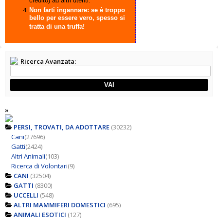
credito) ad altri utenti.
Non farti ingannare: se è troppo
bello per essere vero, spesso si
tratta di una truffa!
Ricerca Avanzata:
VAI
»
PERSI, TROVATI, DA ADOTTARE
(30232)
Cani
(27696)
Gatti
(2424)
Altri Animali
(103)
Ricerca di Volontari
(9)
CANI
(32504)
GATTI
(8300)
UCCELLI
(548)
ALTRI MAMMIFERI DOMESTICI
(695)
ANIMALI ESOTICI
(127)