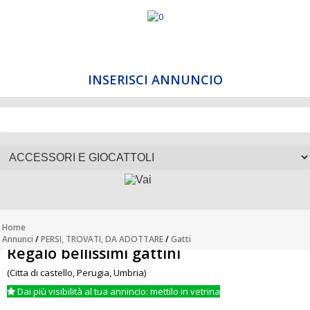
INSERISCI ANNUNCIO
Home
Annunci
/
PERSI, TROVATI, DA ADOTTARE
/
Gatti
Regalo bellissimi gattini
(Citta di castello, Perugia, Umbria)
Dai più visibilità al tua annincio: mettilo in vetrina