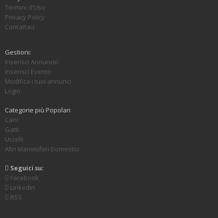
Termini d'Uso
Privacy Policy
Contattaci
Gestioni:
Inserisci Annuncio
Inserisci Evento
Modifica i tuoi annunci
Login
Categorie più Popolari
Cani
Gatti
Uccelli
Altri Mammiferi Domestici
Seguici su:
Facebook
Linkedin
RSS