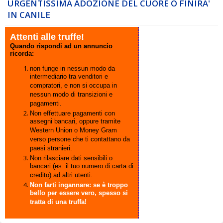
URGENTISSIMA ADOZIONE DEL CUORE O FINIRA'
IN CANILE
Attenti alle truffe!
Quando rispondi ad un annuncio
ricorda:
non funge in nessun modo da
intermediario tra venditori e
compratori, e non si occupa in
nessun modo di transizioni e
pagamenti.
Non effettuare pagamenti con
assegni bancari, oppure tramite
Western Union o Money Gram
verso persone che ti contattano da
paesi stranieri.
Non rilasciare dati sensibili o
bancari (es: il tuo numero di carta di
credito) ad altri utenti.
Non farti ingannare: se è troppo
bello per essere vero, spesso si
tratta di una truffa!