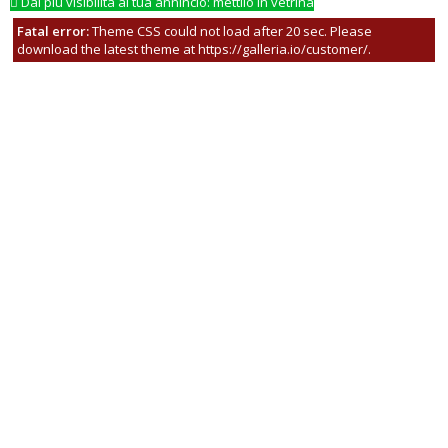
Dai più visibilità al tua annincio: mettilo in vetrina
Fatal error:
Theme CSS could not load after 20 sec. Please
download the latest theme at https://galleria.io/customer/.