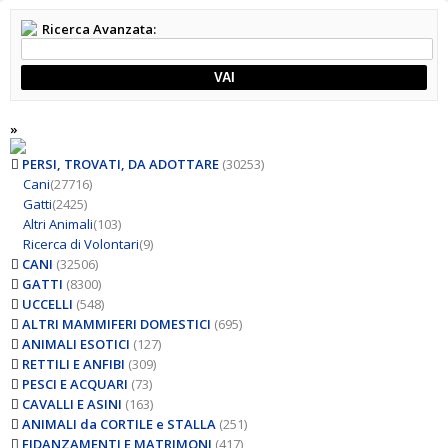
Ricerca Avanzata:
VAI
»
PERSI, TROVATI, DA ADOTTARE
(30253)
Cani
(27716)
Gatti
(2425)
Altri Animali
(103)
Ricerca di Volontari
(9)
CANI
(32506)
GATTI
(8300)
UCCELLI
(548)
ALTRI MAMMIFERI DOMESTICI
(695)
ANIMALI ESOTICI
(127)
RETTILI E ANFIBI
(309)
PESCI E ACQUARI
(73)
CAVALLI E ASINI
(163)
ANIMALI da CORTILE e STALLA
(251)
FIDANZAMENTI E MATRIMONI
(417)