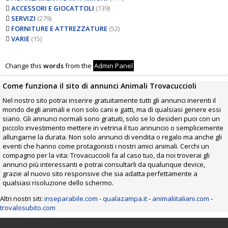
ACCESSORI E GIOCATTOLI
(139)
SERVIZI
(279)
FORNITURE E ATTREZZATURE
(52)
VARIE
(15)
Change this
words
from the
Admin Panel
Come funziona il sito di annunci Animali Trovacuccioli
Nel nostro sito potrai inserire gratuitamente tutti gli annunci inerenti il
mondo degli animali e non solo cani e gatti, ma di qualsiasi genere essi
siano. Gli annunci normali sono gratuiti, solo se lo desideri puoi con un
piccolo investimento mettere in vetrina il tuo annuncio o semplicemente
allungarne la durata. Non solo annunci di vendita o regalo ma anche gli
eventi che hanno come protagonisti i nostri amici animali. Cerchi un
compagno per la vita: Trovacuccioli fa al caso tuo, da noi troverai gli
annunci più interessanti e potrai consultarli da qualunque device,
grazie al nuovo sito responsive che sia adatta perfettamente a
qualsiasi risoluzione dello schermo.
Altri nostri siti:
inseparabile.com
-
qualazampa.it
-
animaliitaliani.com
-
trovalosubito.com