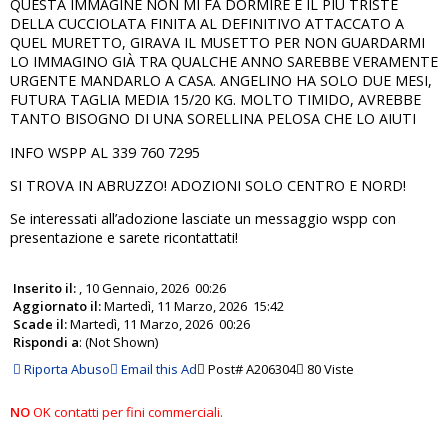
QUESTA IMMAGINE NON MI FA DORMIRE È IL PIÙ TRISTE
DELLA CUCCIOLATA FINITA AL DEFINITIVO ATTACCATO A
QUEL MURETTO, GIRAVA IL MUSETTO PER NON GUARDARMI
LO IMMAGINO GIÀ TRA QUALCHE ANNO SAREBBE VERAMENTE
URGENTE MANDARLO A CASA. ANGELINO HA SOLO DUE MESI,
FUTURA TAGLIA MEDIA 15/20 KG. MOLTO TIMIDO, AVREBBE
TANTO BISOGNO DI UNA SORELLINA PELOSA CHE LO AIUTI
INFO WSPP AL 339 760 7295
SI TROVA IN ABRUZZO! ADOZIONI SOLO CENTRO E NORD!
Se interessati all’adozione lasciate un messaggio wspp con
presentazione e sarete ricontattati!
Inserito il:
, 10 Gennaio, 2026 00:26
Aggiornato il:
Martedì, 11 Marzo, 2026 15:42
Scade il:
Martedì, 11 Marzo, 2026 00:26
Rispondi a
: (Not Shown)
Riporta Abuso
Email this Ad
Post# A206304
80 Viste
NO
OK contatti per fini commerciali.