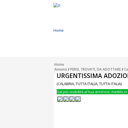
Home
Annunci
Inserisci Annuncio
Home
Annunci
/
PERSI, TROVATI, DA ADOTTARE
/
Ca
URGENTISSIMA ADOZIO
Modifica
(CALABRIA, TUTTA ITALIA, TUTTA ITALIA)
Dai più visibilità al tua annincio: mettilo in