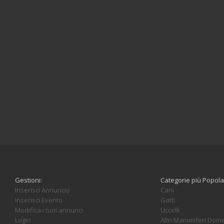
Gestioni:
Categorie più Popola
Inserisci Annuncio
Cani
Inserisci Evento
Gatti
Modifica i tuoi annunci
Uccelli
Login
Altri Mammiferi Dome