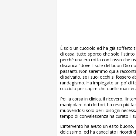
È solo un cucciolo ed ha già sofferto
di ossa, tutto sporco che solo l'istint
perché una era rotta con l'osso che usci
discarica "dove il sole del buon Dio non
passanti. Non saremmo qui a racconta
di salvarlo, se i suoi occhi si fossero
randagismo. Ha impiegato un po’ di t
cucciolo per capire che quelle mani er
Poi la corsa in clinica, il ricovero, l’int
manipolare dai dottori, ha reso più fac
muovendosi solo per i bisogni necessa
tempo di convalescenza ha curato il 
L’intervento ha avuto un esito buono
dolcissimo, ed ha cancellato i ricordi 