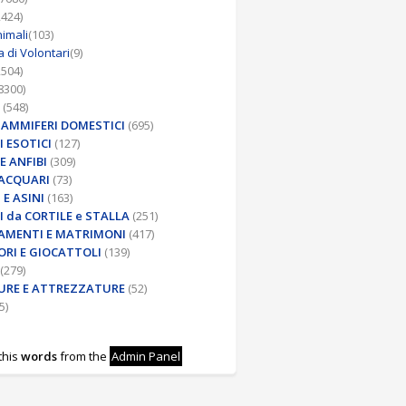
2424)
nimali
(103)
a di Volontari
(9)
2504)
8300)
(548)
MAMMIFERI DOMESTICI
(695)
 ESOTICI
(127)
 E ANFIBI
(309)
 ACQUARI
(73)
 E ASINI
(163)
 da CORTILE e STALLA
(251)
AMENTI E MATRIMONI
(417)
ORI E GIOCATTOLI
(139)
(279)
URE E ATTREZZATURE
(52)
5)
this
words
from the
Admin Panel