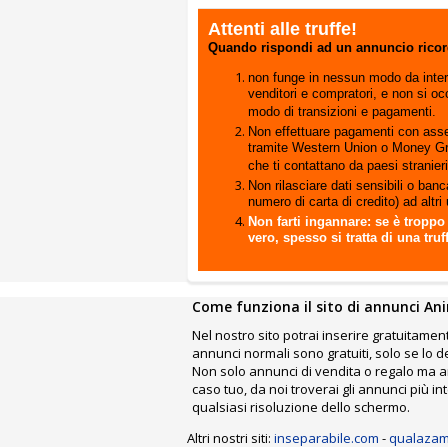
Attenti alle truffe!
Quando rispondi ad un annuncio rico
non funge in nessun modo da inter
venditori e compratori, e non si o
modo di transizioni e pagamenti.
Non effettuare pagamenti con asse
tramite Western Union o Money G
che ti contattano da paesi stranier
Non rilasciare dati sensibili o banca
numero di carta di credito) ad altri 
Non farti ingannare: se è troppo
vero, spesso si tratta di una truf
Come funziona il sito di annunci Ani
Nel nostro sito potrai inserire gratuitament
annunci normali sono gratuiti, solo se lo 
Non solo annunci di vendita o regalo ma an
caso tuo, da noi troverai gli annunci più 
qualsiasi risoluzione dello schermo.
Altri nostri siti:
inseparabile.com
-
qualazam