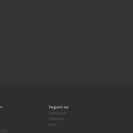
ri
Seguici su:
Facebook
Linkedin
RSS
stici