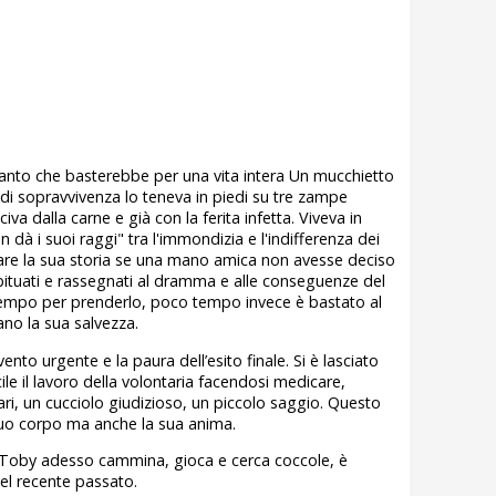
 tanto che basterebbe per una vita intera Un mucchietto
o di sopravvivenza lo teneva in piedi su tre zampe
va dalla carne e già con la ferita infetta. Viveva in
 dà i suoi raggi" tra l'immondizia e l'indifferenza dei
re la sua storia se una mano amica non avesse deciso
 abituati e rassegnati al dramma e alle conseguenze del
empo per prenderlo, poco tempo invece è bastato al
ano la sua salvezza.
ervento urgente e la paura dell’esito finale. Si è lasciato
ile il lavoro della volontaria facendosi medicare,
ri, un cucciolo giudizioso, un piccolo saggio. Questo
suo corpo ma anche la sua anima.
, Toby adesso cammina, gioca e cerca coccole, è
del recente passato.