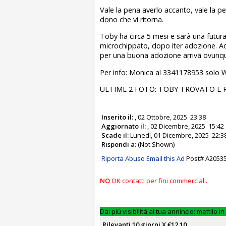
Vale la pena averlo accanto, vale la p
dono che vi ritorna.
Toby ha circa 5 mesi e sarà una futura
microchippato, dopo iter adozione. Adot
per una buona adozione arriva ovunque
Per info: Monica al 3341178953 solo
ULTIME 2 FOTO: TOBY TROVATO E
Inserito il:
, 02 Ottobre, 2025 23:38
Aggiornato il:
, 02 Dicembre, 2025 15:42
Scade il:
Lunedì, 01 Dicembre, 2025 22:3
Rispondi a
: (Not Shown)
Riporta Abuso
Email this Ad
Post# A2053
NO
OK contatti per fini commerciali.
Dai più visibilità al tua annincio: mettilo in
Rilevanti 10 giorni X €12.10