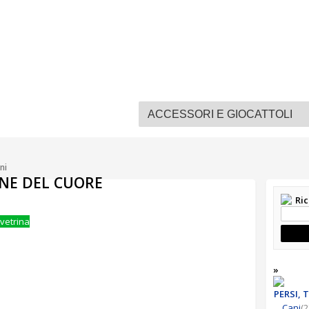
ni
NE DEL CUORE
Ri
 vetrina
»
PERSI,
Cani
(2