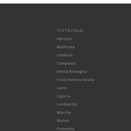
TUTTA ITALIA
Abruzzo
Basilicata
Calabria
Campania
Emilia Romagna
Friuli Venezia Giulia
Lazio
Liguria
Lombardia
Marche
Molise
Piemonte