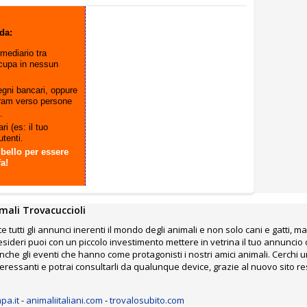
rda:
mediario tra
ccupa in nessun
gni bancari, oppure
ram verso persone
i.
ri (es: il tuo
utenti.
 bello per essere
fa!
mali Trovacuccioli
e tutti gli annunci inerenti il mondo degli animali e non solo cani e gatti, ma
desideri puoi con un piccolo investimento mettere in vetrina il tuo annunci
che gli eventi che hanno come protagonisti i nostri amici animali. Cerchi un
interessanti e potrai consultarli da qualunque device, grazie al nuovo sito
pa.it
-
animaliitaliani.com
-
trovalosubito.com