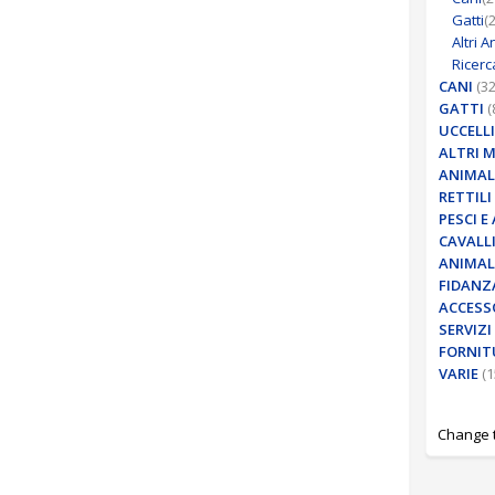
Gatti
(
Altri A
Ricerc
CANI
(3
GATTI
(
UCCELLI
ALTRI 
ANIMALI
RETTILI
PESCI E
CAVALLI
ANIMALI
FIDANZ
ACCESS
SERVIZI
FORNIT
VARIE
(1
Change 