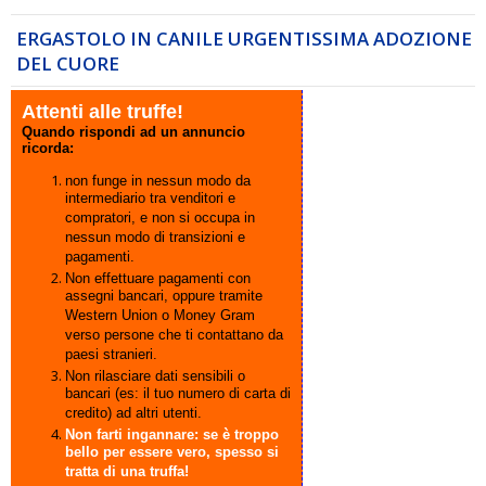
ERGASTOLO IN CANILE URGENTISSIMA ADOZIONE
DEL CUORE
Attenti alle truffe!
Quando rispondi ad un annuncio
ricorda:
non funge in nessun modo da
intermediario tra venditori e
compratori, e non si occupa in
nessun modo di transizioni e
pagamenti.
Non effettuare pagamenti con
assegni bancari, oppure tramite
Western Union o Money Gram
verso persone che ti contattano da
paesi stranieri.
Non rilasciare dati sensibili o
bancari (es: il tuo numero di carta di
credito) ad altri utenti.
Non farti ingannare: se è troppo
bello per essere vero, spesso si
tratta di una truffa!