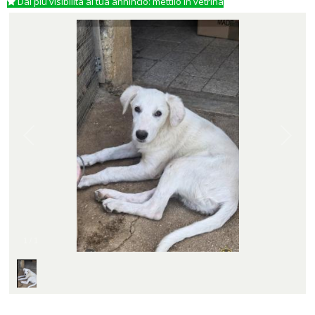
Dai più visibilità al tua annincio: mettilo in vetrina
1
/
1