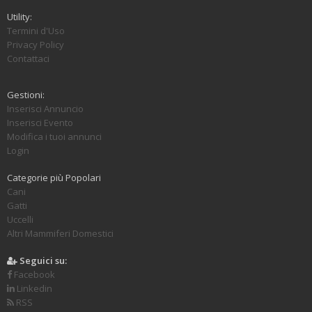
Utility:
Termini d'Uso
Privacy Policy
Contattaci
Gestioni:
Inserisci Annuncio
Inserisci Evento
Modifica i tuoi annunci
Login
Categorie più Popolari
Cani
Gatti
Uccelli
Altri Mammiferi Domestici
Seguici su:
Facebook
Linkedin
RSS