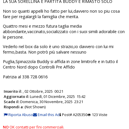
LA SUA SORELLINA È PARTITA BUDDY È RIMASTO SOLO
Non so quanti appelli ho fatto per lui,davvero non so piu cosa
fare per regalargli la famiglia che merita.
Quattro mesi e mezzo futura taglia media
abbondante,vaccinato,socializzato con i suoi simili adorabile con
le persone.
Vederlo nel box da solo è uno strazio,io davvero con lui mi
fermo,basta. Non potrò più salvare nessuno
Puglia,Spinazzola Buddy si affida in zone limitrofe e in tutto il
Centro Nord dopo Controlli Pre Affido
Patrizia al 338 728 0616
Inserito il:
, 02 Ottobre, 2025 00:21
Aggiornato il:
Lunedì, 01 Dicembre, 2025 15:42
Scade il:
Domenica, 30 Novembre, 2025 23:21
Rispondi a
: (Not Shown)
Riporta Abuso
Email this Ad
Post# A205350
123 Viste
NO
OK contatti per fini commerciali.