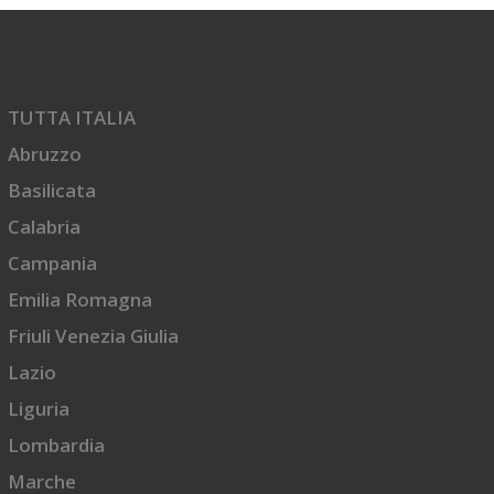
TUTTA ITALIA
Abruzzo
Basilicata
Calabria
Campania
Emilia Romagna
Friuli Venezia Giulia
Lazio
Liguria
Lombardia
Marche