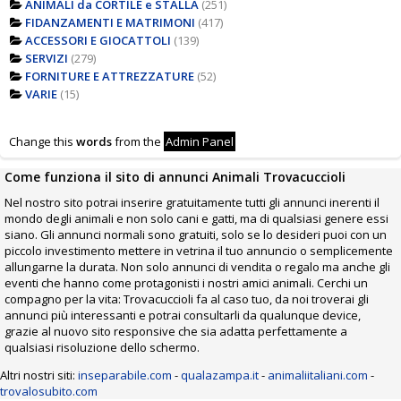
ANIMALI da CORTILE e STALLA
(251)
FIDANZAMENTI E MATRIMONI
(417)
ACCESSORI E GIOCATTOLI
(139)
SERVIZI
(279)
FORNITURE E ATTREZZATURE
(52)
VARIE
(15)
Change this
words
from the
Admin Panel
Come funziona il sito di annunci Animali Trovacuccioli
Nel nostro sito potrai inserire gratuitamente tutti gli annunci inerenti il
mondo degli animali e non solo cani e gatti, ma di qualsiasi genere essi
siano. Gli annunci normali sono gratuiti, solo se lo desideri puoi con un
piccolo investimento mettere in vetrina il tuo annuncio o semplicemente
allungarne la durata. Non solo annunci di vendita o regalo ma anche gli
eventi che hanno come protagonisti i nostri amici animali. Cerchi un
compagno per la vita: Trovacuccioli fa al caso tuo, da noi troverai gli
annunci più interessanti e potrai consultarli da qualunque device,
grazie al nuovo sito responsive che sia adatta perfettamente a
qualsiasi risoluzione dello schermo.
Altri nostri siti:
inseparabile.com
-
qualazampa.it
-
animaliitaliani.com
-
trovalosubito.com