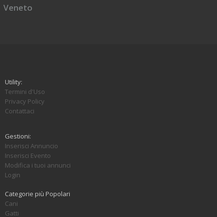
Veneto
Utility:
Termini d'Uso
Privacy Policy
Contattaci
Gestioni:
Inserisci Annuncio
Inserisci Evento
Modifica i tuoi annunci
Login
Categorie più Popolari
Cani
Gatti