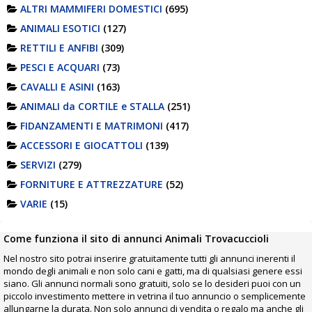
ALTRI MAMMIFERI DOMESTICI
(695)
ANIMALI ESOTICI
(127)
RETTILI E ANFIBI
(309)
PESCI E ACQUARI
(73)
CAVALLI E ASINI
(163)
ANIMALI da CORTILE e STALLA
(251)
FIDANZAMENTI E MATRIMONI
(417)
ACCESSORI E GIOCATTOLI
(139)
SERVIZI
(279)
FORNITURE E ATTREZZATURE
(52)
VARIE
(15)
Come funziona il sito di annunci Animali Trovacuccioli
Nel nostro sito potrai inserire gratuitamente tutti gli annunci inerenti il
mondo degli animali e non solo cani e gatti, ma di qualsiasi genere essi
siano. Gli annunci normali sono gratuiti, solo se lo desideri puoi con un
piccolo investimento mettere in vetrina il tuo annuncio o semplicemente
allungarne la durata. Non solo annunci di vendita o regalo ma anche gli