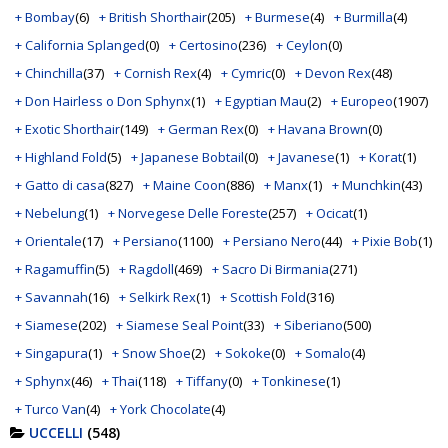
+ Bombay
(6)
+ British Shorthair
(205)
+ Burmese
(4)
+ Burmilla
(4)
+ California Splanged
(0)
+ Certosino
(236)
+ Ceylon
(0)
+ Chinchilla
(37)
+ Cornish Rex
(4)
+ Cymric
(0)
+ Devon Rex
(48)
+ Don Hairless o Don Sphynx
(1)
+ Egyptian Mau
(2)
+ Europeo
(1907)
+ Exotic Shorthair
(149)
+ German Rex
(0)
+ Havana Brown
(0)
+ Highland Fold
(5)
+ Japanese Bobtail
(0)
+ Javanese
(1)
+ Korat
(1)
+ Gatto di casa
(827)
+ Maine Coon
(886)
+ Manx
(1)
+ Munchkin
(43)
+ Nebelung
(1)
+ Norvegese Delle Foreste
(257)
+ Ocicat
(1)
+ Orientale
(17)
+ Persiano
(1100)
+ Persiano Nero
(44)
+ Pixie Bob
(1)
+ Ragamuffin
(5)
+ Ragdoll
(469)
+ Sacro Di Birmania
(271)
+ Savannah
(16)
+ Selkirk Rex
(1)
+ Scottish Fold
(316)
+ Siamese
(202)
+ Siamese Seal Point
(33)
+ Siberiano
(500)
+ Singapura
(1)
+ Snow Shoe
(2)
+ Sokoke
(0)
+ Somalo
(4)
+ Sphynx
(46)
+ Thai
(118)
+ Tiffany
(0)
+ Tonkinese
(1)
+ Turco Van
(4)
+ York Chocolate
(4)
UCCELLI
(548)