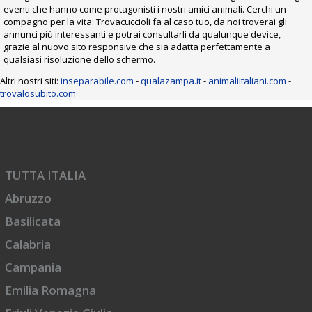
eventi che hanno come protagonisti i nostri amici animali. Cerchi un
compagno per la vita: Trovacuccioli fa al caso tuo, da noi troverai gli
annunci più interessanti e potrai consultarli da qualunque device,
grazie al nuovo sito responsive che sia adatta perfettamente a
qualsiasi risoluzione dello schermo.
Altri nostri siti:
inseparabile.com
-
qualazampa.it
-
animaliitaliani.com
-
trovalosubito.com
TUTTA ITALIA
Abruzzo
Basilicata
Calabria
Campania
Emilia Romagna