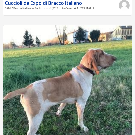
Cuccioli da Expo di Bracco Italiano
CANI / Bracco Italiano / Forlimpopoli (FC/ForlÃ¬-Cesena), TUTTA ITALIA