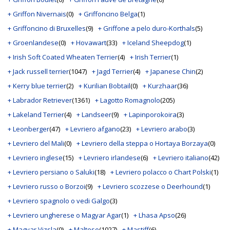
+ Griffon Nivernais
(0)
+ Griffoncino Belga
(1)
+ Griffoncino di Bruxelles
(9)
+ Griffone a pelo duro-Korthals
(5)
+ Groenlandese
(0)
+ Hovawart
(33)
+ Iceland Sheepdog
(1)
+ Irish Soft Coated Wheaten Terrier
(4)
+ Irish Terrier
(1)
+ Jack russell terrier
(1047)
+ Jagd Terrier
(4)
+ Japanese Chin
(2)
+ Kerry blue terrier
(2)
+ Kurilian Bobtail
(0)
+ Kurzhaar
(36)
+ Labrador Retriever
(1361)
+ Lagotto Romagnolo
(205)
+ Lakeland Terrier
(4)
+ Landseer
(9)
+ Lapinporokoira
(3)
+ Leonberger
(47)
+ Levriero afgano
(23)
+ Levriero arabo
(3)
+ Levriero del Mali
(0)
+ Levriero della steppa o Hortaya Borzaya
(0)
+ Levriero inglese
(15)
+ Levriero irlandese
(6)
+ Levriero italiano
(42)
+ Levriero persiano o Saluki
(18)
+ Levriero polacco o Chart Polski
(1)
+ Levriero russo o Borzoi
(9)
+ Levriero scozzese o Deerhound
(1)
+ Levriero spagnolo o vedi Galgo
(3)
+ Levriero ungherese o Magyar Agar
(1)
+ Lhasa Apso
(26)
+ Magyar Vizsla
(0)
+ Maltese
(1027)
+ Mastiff
(6)