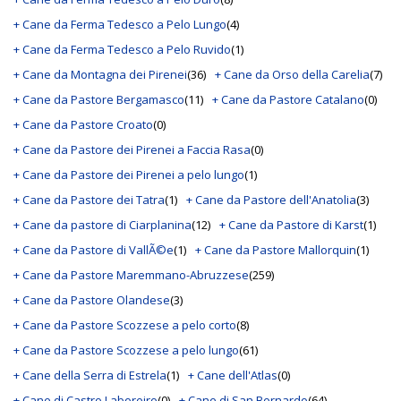
+ Cane da Ferma Tedesco a Pelo Lungo
(4)
+ Cane da Ferma Tedesco a Pelo Ruvido
(1)
+ Cane da Montagna dei Pirenei
(36)
+ Cane da Orso della Carelia
(7)
+ Cane da Pastore Bergamasco
(11)
+ Cane da Pastore Catalano
(0)
+ Cane da Pastore Croato
(0)
+ Cane da Pastore dei Pirenei a Faccia Rasa
(0)
+ Cane da Pastore dei Pirenei a pelo lungo
(1)
+ Cane da Pastore dei Tatra
(1)
+ Cane da Pastore dell'Anatolia
(3)
+ Cane da pastore di Ciarplanina
(12)
+ Cane da Pastore di Karst
(1)
+ Cane da Pastore di VallÃ©e
(1)
+ Cane da Pastore Mallorquin
(1)
+ Cane da Pastore Maremmano-Abruzzese
(259)
+ Cane da Pastore Olandese
(3)
+ Cane da Pastore Scozzese a pelo corto
(8)
+ Cane da Pastore Scozzese a pelo lungo
(61)
+ Cane della Serra di Estrela
(1)
+ Cane dell'Atlas
(0)
+ Cane di Castro Laboreiro
(0)
+ Cane di San Bernardo
(64)