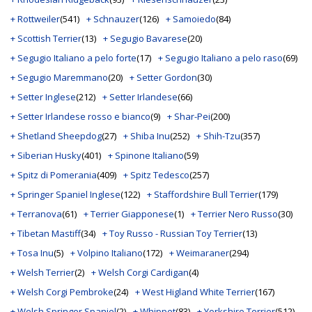
+ Rottweiler
(541)
+ Schnauzer
(126)
+ Samoiedo
(84)
+ Scottish Terrier
(13)
+ Segugio Bavarese
(20)
+ Segugio Italiano a pelo forte
(17)
+ Segugio Italiano a pelo raso
(69)
+ Segugio Maremmano
(20)
+ Setter Gordon
(30)
+ Setter Inglese
(212)
+ Setter Irlandese
(66)
+ Setter Irlandese rosso e bianco
(9)
+ Shar-Pei
(200)
+ Shetland Sheepdog
(27)
+ Shiba Inu
(252)
+ Shih-Tzu
(357)
+ Siberian Husky
(401)
+ Spinone Italiano
(59)
+ Spitz di Pomerania
(409)
+ Spitz Tedesco
(257)
+ Springer Spaniel Inglese
(122)
+ Staffordshire Bull Terrier
(179)
+ Terranova
(61)
+ Terrier Giapponese
(1)
+ Terrier Nero Russo
(30)
+ Tibetan Mastiff
(34)
+ Toy Russo - Russian Toy Terrier
(13)
+ Tosa Inu
(5)
+ Volpino Italiano
(172)
+ Weimaraner
(294)
+ Welsh Terrier
(2)
+ Welsh Corgi Cardigan
(4)
+ Welsh Corgi Pembroke
(24)
+ West Higland White Terrier
(167)
+ Welsh Springer Spaniel
(2)
+ Whippet
(83)
+ Yorkshire Terrier
(512)