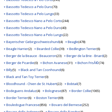
+ Bassotto Tedesco a Pelo Duro
(70)
+ Bassotto Tedesco a Pelo Lungo
(33)
+ Bassotto Tedesco Nano a Pelo Corto
(244)
+ Bassotto Tedesco Nano a Pelo Duro
(40)
+ Bassotto Tedesco Nano a Pelo Lungo
(22)
+ Bayerischer Gebirgsschweisshund
(4)
+ Beagle
(478)
+ Beagle Harrier
(2)
+ Bearded Collie
(39)
+ Bedlington Terrier
(6)
+ Berger de la Beauce - Beauceron
(23)
+ Berger de la Brie - Briard
(2)
+ Berger de Picardie
(0)
+ Bichon Avanese
(31)
+ Bichon FrisÃ©
(74)
+ Billy
(5)
+ Black and Tan Coonhound
(6)
+ Black and Tan Toy Terrier
(0)
+ Bloodhound - Chien de St. Hubert
(22)
+ Bobtail
(7)
+ Bodeguero Andaluz
(4)
+ Bolognese
(87)
+ Border Collie
(1065)
+ Border Terrier
(6)
+ Boston Terrier
(69)
+ Bouledogue Francese
(856)
+ Bovaro del Bernese
(252)
+ Bovaro delle Ardenne
(0)
+ Bovaro delle Fiandre
(4)