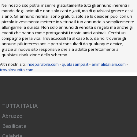
Nel nostro sito potrai inserire gratuitamente tutti gli annunci inerenti il
mondo degli animali e non solo cani e gatti, ma di qualsiasi genere essi
siano. Gli annunci normali sono gratuiti, solo se lo desideri puoi con un
piccolo investimento mettere in vetrina il tuo annuncio o semplicemente
allungarne la durata. Non solo annunci di vendita o regalo ma anche gli
eventi che hanno come protagonisti i nostri amici animali. Cerchi un
compagno per la vita: Trovacuccioli fa al caso tuo, da noi troverai gli
annunci più interessanti e potrai consultarli da qualunque device,
grazie al nuovo sito responsive che sia adatta perfettamente a
qualsiasi risoluzione dello schermo.
Altri nostri siti:
inseparabile.com
-
qualazampa.it
-
animaliitaliani.com
-
trovalosubito.com
TUTTA ITALIA
Abruzzo
Basilicata
Calabria