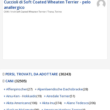
Cuccioli di Soft Coated Wheaten Terrier - pelo
anallergico
CANI / Irish Soft Coated Wheaten Terrier / Trana, Torino
PERSI, TROVATI, DA ADOTTARE
(30243)
CANI
(32505)
+ Affenpinscher
(27)
+ Alpenlaendische Dachsbracke
(28)
+ Ainu-Ken - Hokkaido
(19)
+ Airedale Terrier
(51)
+ Akita Americano
(106)
+ Akita Inu
(374)
+ Alano Tedesco
(206)
+ Alaskan Malamute
(96)
+ American Hairless Terrier
(4)