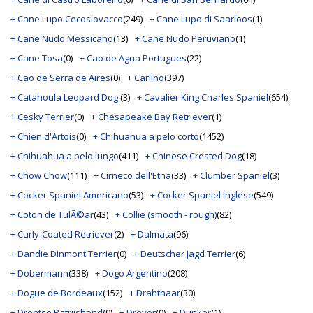
+ Cane Lupo Cecoslovacco
(249)
+ Cane Lupo di Saarloos
(1)
+ Cane Nudo Messicano
(13)
+ Cane Nudo Peruviano
(1)
+ Cane Tosa
(0)
+ Cao de Agua Portugues
(22)
+ Cao de Serra de Aires
(0)
+ Carlino
(397)
+ Catahoula Leopard Dog
(3)
+ Cavalier King Charles Spaniel
(654)
+ Cesky Terrier
(0)
+ Chesapeake Bay Retriever
(1)
+ Chien d'Artois
(0)
+ Chihuahua a pelo corto
(1452)
+ Chihuahua a pelo lungo
(411)
+ Chinese Crested Dog
(18)
+ Chow Chow
(111)
+ Cirneco dell'Etna
(33)
+ Clumber Spaniel
(3)
+ Cocker Spaniel Americano
(53)
+ Cocker Spaniel Inglese
(549)
+ Coton de TulÃ©ar
(43)
+ Collie (smooth - rough)
(82)
+ Curly-Coated Retriever
(2)
+ Dalmata
(96)
+ Dandie Dinmont Terrier
(0)
+ Deutscher Jagd Terrier
(6)
+ Dobermann
(338)
+ Dogo Argentino
(208)
+ Dogue de Bordeaux
(152)
+ Drahthaar
(30)
+ Drentse Patrijshond
(0)
+ Drever
(0)
+ Dunker
(1)