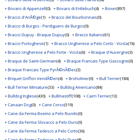
+ Bovaro di Appenzell
(0)
+ Bovaro di Entlebuch
(4)
+ Boxer
(897)
+ Bracco d'AriÃ©ge
(1)
+ Bracco del Bourbonnais
(0)
+ Bracco di Burgos - Perdiguero de Burgos
(0)
+ Bracco Dupuy - Braque Dupuy
(0)
+ Bracco Italiano
(61)
+ Bracco Portoghese
(1)
+ Bracco Ungherese a Pelo Corto - Vizsla
(74)
+ Bracco Ungherese a Pelo Forte - Vizsla
(6)
+ Braque d'Auvergne
(3)
+ Braque de Saint-Germain
(4)
+ Braque Francais Type Gascogne
(0)
+ Braque Francais Type PyrÃ©nÃ©es
(3)
+ Briquet Griffon VendÃ©en
(4)
+ Broholmer
(0)
+ Bull Terrier
(184)
+ Bull Terrier Miniature
(33)
+ Bulldog Americano
(84)
+ Bulldog Inglese
(430)
+ Bullmastiff
(108)
+ Cairn Terrier
(13)
+ Canaan Dog
(0)
+ Cane Corso
(519)
+ Cane da Ferma Boemo a Pelo Ruvido
(0)
+ Cane da Ferma Slovacco a Pelo Duro
(0)
+ Cane da Ferma Tedesco a Pelo Corto
(36)
+ Cane da Ferma Tedesco a Pelo Duro
(8)