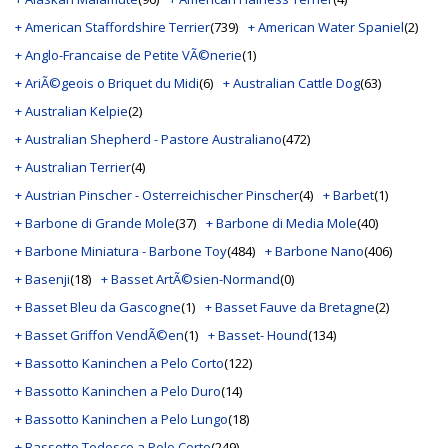
+ American Staffordshire Terrier
(739)
+ American Water Spaniel
(2)
+ Anglo-Francaise de Petite VÃ©nerie
(1)
+ AriÃ©geois o Briquet du Midi
(6)
+ Australian Cattle Dog
(63)
+ Australian Kelpie
(2)
+ Australian Shepherd - Pastore Australiano
(472)
+ Australian Terrier
(4)
+ Austrian Pinscher - Osterreichischer Pinscher
(4)
+ Barbet
(1)
+ Barbone di Grande Mole
(37)
+ Barbone di Media Mole
(40)
+ Barbone Miniatura - Barbone Toy
(484)
+ Barbone Nano
(406)
+ Basenji
(18)
+ Basset ArtÃ©sien-Normand
(0)
+ Basset Bleu da Gascogne
(1)
+ Basset Fauve da Bretagne
(2)
+ Basset Griffon VendÃ©en
(1)
+ Basset- Hound
(134)
+ Bassotto Kaninchen a Pelo Corto
(122)
+ Bassotto Kaninchen a Pelo Duro
(14)
+ Bassotto Kaninchen a Pelo Lungo
(18)
+ Bassotto Tedesco a Pelo Corto
(249)