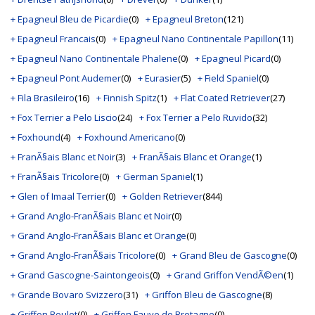
+ Epagneul Bleu de Picardie
(0)
+ Epagneul Breton
(121)
+ Epagneul Francais
(0)
+ Epagneul Nano Continentale Papillon
(11)
+ Epagneul Nano Continentale Phalene
(0)
+ Epagneul Picard
(0)
+ Epagneul Pont Audemer
(0)
+ Eurasier
(5)
+ Field Spaniel
(0)
+ Fila Brasileiro
(16)
+ Finnish Spitz
(1)
+ Flat Coated Retriever
(27)
+ Fox Terrier a Pelo Liscio
(24)
+ Fox Terrier a Pelo Ruvido
(32)
+ Foxhound
(4)
+ Foxhound Americano
(0)
+ FranÃ§ais Blanc et Noir
(3)
+ FranÃ§ais Blanc et Orange
(1)
+ FranÃ§ais Tricolore
(0)
+ German Spaniel
(1)
+ Glen of Imaal Terrier
(0)
+ Golden Retriever
(844)
+ Grand Anglo-FranÃ§ais Blanc et Noir
(0)
+ Grand Anglo-FranÃ§ais Blanc et Orange
(0)
+ Grand Anglo-FranÃ§ais Tricolore
(0)
+ Grand Bleu de Gascogne
(0)
+ Grand Gascogne-Saintongeois
(0)
+ Grand Griffon VendÃ©en
(1)
+ Grande Bovaro Svizzero
(31)
+ Griffon Bleu de Gascogne
(8)
+ Griffon Boulet
(0)
+ Griffon Fauve de Bretagne
(0)