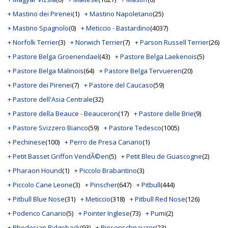
+ Mastino dei Pirenei
(1)
+ Mastino Napoletano
(25)
+ Mastino Spagnolo
(0)
+ Meticcio - Bastardino
(4037)
+ Norfolk Terrier
(3)
+ Norwich Terrier
(7)
+ Parson Russell Terrier
(26)
+ Pastore Belga Groenendael
(43)
+ Pastore Belga Laekenois
(5)
+ Pastore Belga Malinois
(64)
+ Pastore Belga Tervueren
(20)
+ Pastore dei Pirenei
(7)
+ Pastore del Caucaso
(59)
+ Pastore dell'Asia Centrale
(32)
+ Pastore della Beauce - Beauceron
(17)
+ Pastore delle Brie
(9)
+ Pastore Svizzero Bianco
(59)
+ Pastore Tedesco
(1005)
+ Pechinese
(100)
+ Perro de Presa Canario
(1)
+ Petit Basset Griffon VendÃ©en
(5)
+ Petit Bleu de Guascogne
(2)
+ Pharaon Hound
(1)
+ Piccolo Brabantino
(3)
+ Piccolo Cane Leone
(3)
+ Pinscher
(647)
+ Pitbull
(444)
+ Pitbull Blue Nose
(31)
+ Meticcio
(318)
+ Pitbull Red Nose
(126)
+ Podenco Canario
(5)
+ Pointer Inglese
(73)
+ Pumi
(2)
+ Rhodesian Ridgeback
(93)
+ Riesenschnauzer
(23)