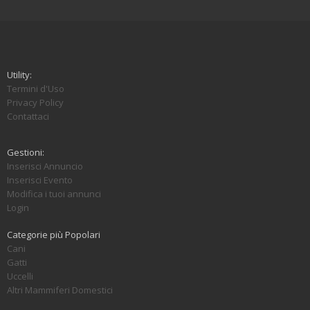
Utility:
Termini d'Uso
Privacy Policy
Contattaci
Gestioni:
Inserisci Annuncio
Inserisci Evento
Modifica i tuoi annunci
Login
Categorie più Popolari
Cani
Gatti
Uccelli
Altri Mammiferi Domestici