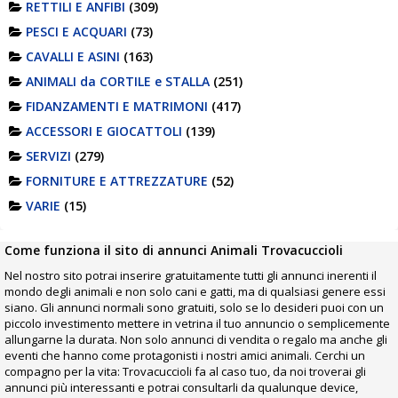
RETTILI E ANFIBI
(309)
PESCI E ACQUARI
(73)
CAVALLI E ASINI
(163)
ANIMALI da CORTILE e STALLA
(251)
FIDANZAMENTI E MATRIMONI
(417)
ACCESSORI E GIOCATTOLI
(139)
SERVIZI
(279)
FORNITURE E ATTREZZATURE
(52)
VARIE
(15)
Come funziona il sito di annunci Animali Trovacuccioli
Nel nostro sito potrai inserire gratuitamente tutti gli annunci inerenti il
mondo degli animali e non solo cani e gatti, ma di qualsiasi genere essi
siano. Gli annunci normali sono gratuiti, solo se lo desideri puoi con un
piccolo investimento mettere in vetrina il tuo annuncio o semplicemente
allungarne la durata. Non solo annunci di vendita o regalo ma anche gli
eventi che hanno come protagonisti i nostri amici animali. Cerchi un
compagno per la vita: Trovacuccioli fa al caso tuo, da noi troverai gli
annunci più interessanti e potrai consultarli da qualunque device,