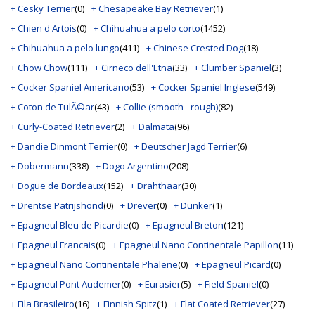
+ Cesky Terrier
(0)
+ Chesapeake Bay Retriever
(1)
+ Chien d'Artois
(0)
+ Chihuahua a pelo corto
(1452)
+ Chihuahua a pelo lungo
(411)
+ Chinese Crested Dog
(18)
+ Chow Chow
(111)
+ Cirneco dell'Etna
(33)
+ Clumber Spaniel
(3)
+ Cocker Spaniel Americano
(53)
+ Cocker Spaniel Inglese
(549)
+ Coton de TulÃ©ar
(43)
+ Collie (smooth - rough)
(82)
+ Curly-Coated Retriever
(2)
+ Dalmata
(96)
+ Dandie Dinmont Terrier
(0)
+ Deutscher Jagd Terrier
(6)
+ Dobermann
(338)
+ Dogo Argentino
(208)
+ Dogue de Bordeaux
(152)
+ Drahthaar
(30)
+ Drentse Patrijshond
(0)
+ Drever
(0)
+ Dunker
(1)
+ Epagneul Bleu de Picardie
(0)
+ Epagneul Breton
(121)
+ Epagneul Francais
(0)
+ Epagneul Nano Continentale Papillon
(11)
+ Epagneul Nano Continentale Phalene
(0)
+ Epagneul Picard
(0)
+ Epagneul Pont Audemer
(0)
+ Eurasier
(5)
+ Field Spaniel
(0)
+ Fila Brasileiro
(16)
+ Finnish Spitz
(1)
+ Flat Coated Retriever
(27)