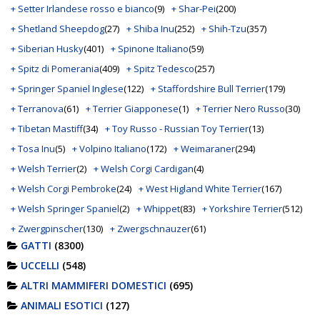
+ Setter Irlandese rosso e bianco
(9)
+ Shar-Pei
(200)
+ Shetland Sheepdog
(27)
+ Shiba Inu
(252)
+ Shih-Tzu
(357)
+ Siberian Husky
(401)
+ Spinone Italiano
(59)
+ Spitz di Pomerania
(409)
+ Spitz Tedesco
(257)
+ Springer Spaniel Inglese
(122)
+ Staffordshire Bull Terrier
(179)
+ Terranova
(61)
+ Terrier Giapponese
(1)
+ Terrier Nero Russo
(30)
+ Tibetan Mastiff
(34)
+ Toy Russo - Russian Toy Terrier
(13)
+ Tosa Inu
(5)
+ Volpino Italiano
(172)
+ Weimaraner
(294)
+ Welsh Terrier
(2)
+ Welsh Corgi Cardigan
(4)
+ Welsh Corgi Pembroke
(24)
+ West Higland White Terrier
(167)
+ Welsh Springer Spaniel
(2)
+ Whippet
(83)
+ Yorkshire Terrier
(512)
+ Zwergpinscher
(130)
+ Zwergschnauzer
(61)
GATTI
(8300)
UCCELLI
(548)
ALTRI MAMMIFERI DOMESTICI
(695)
ANIMALI ESOTICI
(127)