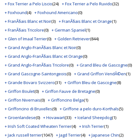
+ Fox Terrier a Pelo Liscio
(24)
+ Fox Terrier a Pelo Ruvido
(32)
+ Foxhound
(4)
+ Foxhound Americano
(0)
+ FranÃ§ais Blanc et Noir
(3)
+ FranÃ§ais Blanc et Orange
(1)
+ FranÃ§ais Tricolore
(0)
+ German Spaniel
(1)
+ Glen of Imaal Terrier
(0)
+ Golden Retriever
(844)
+ Grand Anglo-FranÃ§ais Blanc et Noir
(0)
+ Grand Anglo-FranÃ§ais Blanc et Orange
(0)
+ Grand Anglo-FranÃ§ais Tricolore
(0)
+ Grand Bleu de Gascogne
(0)
+ Grand Gascogne-Saintongeois
(0)
+ Grand Griffon VendÃ©en
(1)
+ Grande Bovaro Svizzero
(31)
+ Griffon Bleu de Gascogne
(8)
+ Griffon Boulet
(0)
+ Griffon Fauve de Bretagne
(0)
+ Griffon Nivernais
(0)
+ Griffoncino Belga
(1)
+ Griffoncino di Bruxelles
(9)
+ Griffone a pelo duro-Korthals
(5)
+ Groenlandese
(0)
+ Hovawart
(33)
+ Iceland Sheepdog
(1)
+ Irish Soft Coated Wheaten Terrier
(4)
+ Irish Terrier
(1)
+ Jack russell terrier
(1047)
+ Jagd Terrier
(4)
+ Japanese Chin
(2)