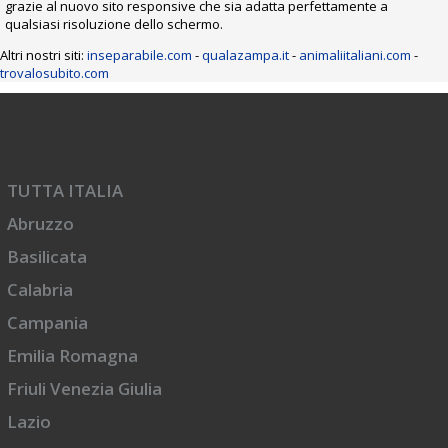
grazie al nuovo sito responsive che sia adatta perfettamente a
qualsiasi risoluzione dello schermo.
Altri nostri siti:
inseparabile.com
-
qualazampa.it
-
animaliitaliani.com
-
trovalosubito.com
TUTTA ITALIA
Abruzzo
Basilicata
Calabria
Campania
Emilia Romagna
Friuli Venezia Giulia
Lazio