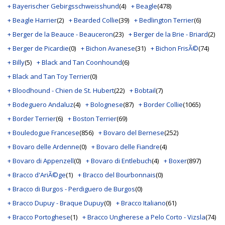
+ Bayerischer Gebirgsschweisshund
(4)
+ Beagle
(478)
+ Beagle Harrier
(2)
+ Bearded Collie
(39)
+ Bedlington Terrier
(6)
+ Berger de la Beauce - Beauceron
(23)
+ Berger de la Brie - Briard
(2)
+ Berger de Picardie
(0)
+ Bichon Avanese
(31)
+ Bichon FrisÃ©
(74)
+ Billy
(5)
+ Black and Tan Coonhound
(6)
+ Black and Tan Toy Terrier
(0)
+ Bloodhound - Chien de St. Hubert
(22)
+ Bobtail
(7)
+ Bodeguero Andaluz
(4)
+ Bolognese
(87)
+ Border Collie
(1065)
+ Border Terrier
(6)
+ Boston Terrier
(69)
+ Bouledogue Francese
(856)
+ Bovaro del Bernese
(252)
+ Bovaro delle Ardenne
(0)
+ Bovaro delle Fiandre
(4)
+ Bovaro di Appenzell
(0)
+ Bovaro di Entlebuch
(4)
+ Boxer
(897)
+ Bracco d'AriÃ©ge
(1)
+ Bracco del Bourbonnais
(0)
+ Bracco di Burgos - Perdiguero de Burgos
(0)
+ Bracco Dupuy - Braque Dupuy
(0)
+ Bracco Italiano
(61)
+ Bracco Portoghese
(1)
+ Bracco Ungherese a Pelo Corto - Vizsla
(74)