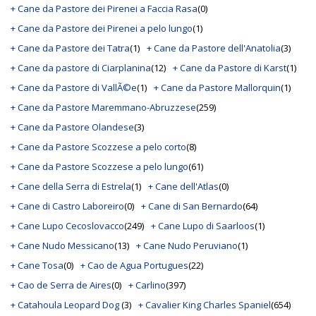
+ Cane da Pastore dei Pirenei a Faccia Rasa
(0)
+ Cane da Pastore dei Pirenei a pelo lungo
(1)
+ Cane da Pastore dei Tatra
(1)
+ Cane da Pastore dell'Anatolia
(3)
+ Cane da pastore di Ciarplanina
(12)
+ Cane da Pastore di Karst
(1)
+ Cane da Pastore di VallÃ©e
(1)
+ Cane da Pastore Mallorquin
(1)
+ Cane da Pastore Maremmano-Abruzzese
(259)
+ Cane da Pastore Olandese
(3)
+ Cane da Pastore Scozzese a pelo corto
(8)
+ Cane da Pastore Scozzese a pelo lungo
(61)
+ Cane della Serra di Estrela
(1)
+ Cane dell'Atlas
(0)
+ Cane di Castro Laboreiro
(0)
+ Cane di San Bernardo
(64)
+ Cane Lupo Cecoslovacco
(249)
+ Cane Lupo di Saarloos
(1)
+ Cane Nudo Messicano
(13)
+ Cane Nudo Peruviano
(1)
+ Cane Tosa
(0)
+ Cao de Agua Portugues
(22)
+ Cao de Serra de Aires
(0)
+ Carlino
(397)
+ Catahoula Leopard Dog
(3)
+ Cavalier King Charles Spaniel
(654)