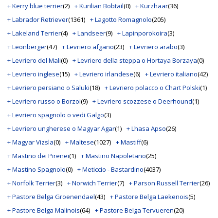
+ Kerry blue terrier
(2)
+ Kurilian Bobtail
(0)
+ Kurzhaar
(36)
+ Labrador Retriever
(1361)
+ Lagotto Romagnolo
(205)
+ Lakeland Terrier
(4)
+ Landseer
(9)
+ Lapinporokoira
(3)
+ Leonberger
(47)
+ Levriero afgano
(23)
+ Levriero arabo
(3)
+ Levriero del Mali
(0)
+ Levriero della steppa o Hortaya Borzaya
(0)
+ Levriero inglese
(15)
+ Levriero irlandese
(6)
+ Levriero italiano
(42)
+ Levriero persiano o Saluki
(18)
+ Levriero polacco o Chart Polski
(1)
+ Levriero russo o Borzoi
(9)
+ Levriero scozzese o Deerhound
(1)
+ Levriero spagnolo o vedi Galgo
(3)
+ Levriero ungherese o Magyar Agar
(1)
+ Lhasa Apso
(26)
+ Magyar Vizsla
(0)
+ Maltese
(1027)
+ Mastiff
(6)
+ Mastino dei Pirenei
(1)
+ Mastino Napoletano
(25)
+ Mastino Spagnolo
(0)
+ Meticcio - Bastardino
(4037)
+ Norfolk Terrier
(3)
+ Norwich Terrier
(7)
+ Parson Russell Terrier
(26)
+ Pastore Belga Groenendael
(43)
+ Pastore Belga Laekenois
(5)
+ Pastore Belga Malinois
(64)
+ Pastore Belga Tervueren
(20)