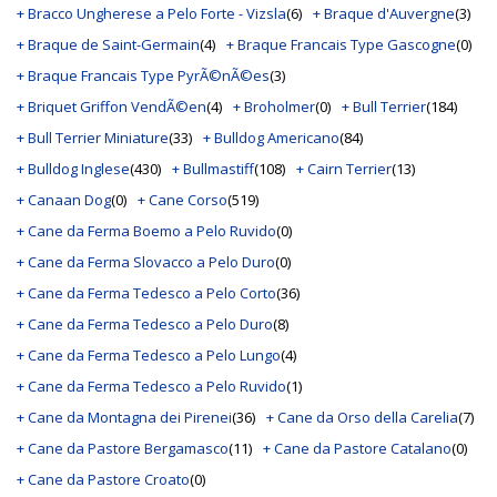
+ Bracco Ungherese a Pelo Forte - Vizsla
(6)
+ Braque d'Auvergne
(3)
+ Braque de Saint-Germain
(4)
+ Braque Francais Type Gascogne
(0)
+ Braque Francais Type PyrÃ©nÃ©es
(3)
+ Briquet Griffon VendÃ©en
(4)
+ Broholmer
(0)
+ Bull Terrier
(184)
+ Bull Terrier Miniature
(33)
+ Bulldog Americano
(84)
+ Bulldog Inglese
(430)
+ Bullmastiff
(108)
+ Cairn Terrier
(13)
+ Canaan Dog
(0)
+ Cane Corso
(519)
+ Cane da Ferma Boemo a Pelo Ruvido
(0)
+ Cane da Ferma Slovacco a Pelo Duro
(0)
+ Cane da Ferma Tedesco a Pelo Corto
(36)
+ Cane da Ferma Tedesco a Pelo Duro
(8)
+ Cane da Ferma Tedesco a Pelo Lungo
(4)
+ Cane da Ferma Tedesco a Pelo Ruvido
(1)
+ Cane da Montagna dei Pirenei
(36)
+ Cane da Orso della Carelia
(7)
+ Cane da Pastore Bergamasco
(11)
+ Cane da Pastore Catalano
(0)
+ Cane da Pastore Croato
(0)