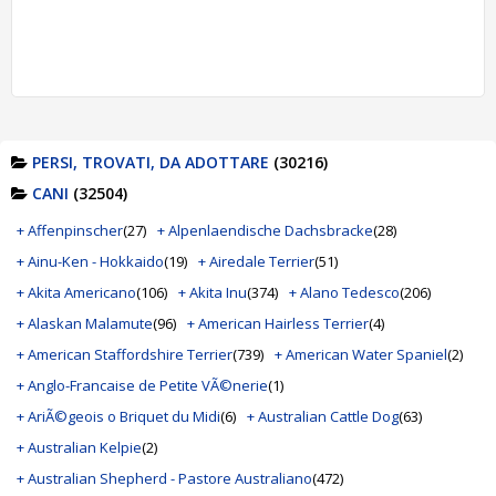
PERSI, TROVATI, DA ADOTTARE
(30216)
CANI
(32504)
+ Affenpinscher
(27)
+ Alpenlaendische Dachsbracke
(28)
+ Ainu-Ken - Hokkaido
(19)
+ Airedale Terrier
(51)
+ Akita Americano
(106)
+ Akita Inu
(374)
+ Alano Tedesco
(206)
+ Alaskan Malamute
(96)
+ American Hairless Terrier
(4)
+ American Staffordshire Terrier
(739)
+ American Water Spaniel
(2)
+ Anglo-Francaise de Petite VÃ©nerie
(1)
+ AriÃ©geois o Briquet du Midi
(6)
+ Australian Cattle Dog
(63)
+ Australian Kelpie
(2)
+ Australian Shepherd - Pastore Australiano
(472)