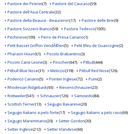
+ Pastore dei Pirenei
(7)
+ Pastore del Caucaso
(59)
+ Pastore dell'Asia Centrale
(32)
+ Pastore della Beauce - Beauceron
(17)
+ Pastore delle Brie
(9)
+ Pastore Svizzero Bianco
(59)
+ Pastore Tedesco
(1005)
+ Pechinese
(100)
+ Perro de Presa Canario
(1)
+ Petit Basset Griffon VendÃ©en
(5)
+ Petit Bleu de Guascogne
(2)
+ Pharaon Hound
(1)
+ Piccolo Brabantino
(3)
+ Piccolo Cane Leone
(3)
+ Pinscher
(647)
+ Pitbull
(444)
+ Pitbull Blue Nose
(31)
+ Meticcio
(318)
+ Pitbull Red Nose
(126)
+ Podenco Canario
(5)
+ Pointer Inglese
(72)
+ Pumi
(2)
+ Rhodesian Ridgeback
(93)
+ Riesenschnauzer
(23)
+ Rottweiler
(541)
+ Schnauzer
(126)
+ Samoiedo
(84)
+ Scottish Terrier
(13)
+ Segugio Bavarese
(20)
+ Segugio Italiano a pelo forte
(17)
+ Segugio Italiano a pelo raso
(69)
+ Segugio Maremmano
(20)
+ Setter Gordon
(30)
+ Setter Inglese
(212)
+ Setter Irlandese
(66)