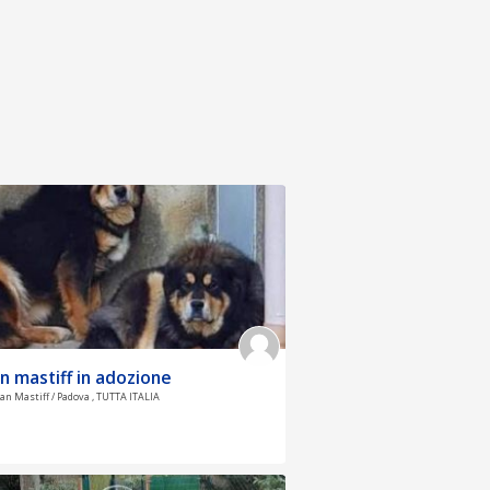
n mastiff in adozione
tan Mastiff / Padova , TUTTA ITALIA