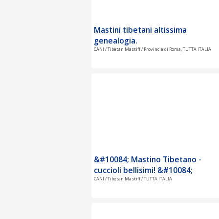
Mastini tibetani altissima
genealogia.
CANI / Tibetan Mastiff / Provincia di Roma, TUTTA ITALIA
&#10084; Mastino Tibetano -
cuccioli bellisimi! &#10084;
CANI / Tibetan Mastiff / TUTTA ITALIA