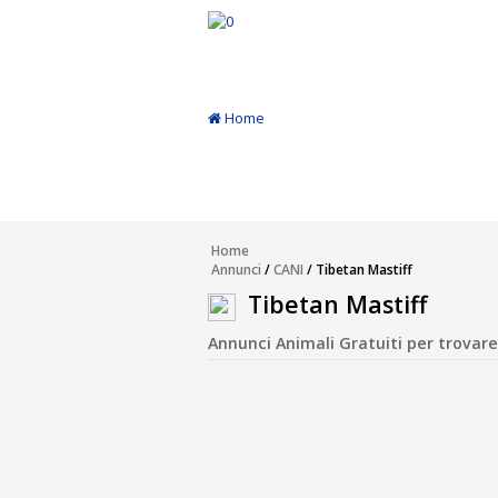
Home
Annunci
Inserisci Annuncio
Home
Annunci
/
CANI
/ Tibetan Mastiff
Modifica
Tibetan Mastiff
Annunci Animali Gratuiti per trovare, 