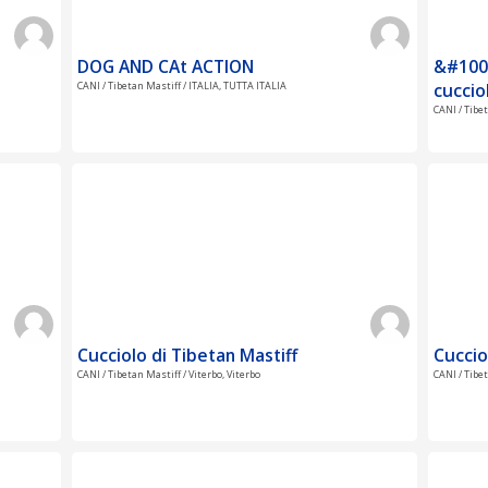
DOG AND CAt ACTION
&#1008
CANI / Tibetan Mastiff / ITALIA, TUTTA ITALIA
cuccio
CANI / Tibe
Cucciolo di Tibetan Mastiff
Cucciol
CANI / Tibetan Mastiff / Viterbo, Viterbo
CANI / Tibe