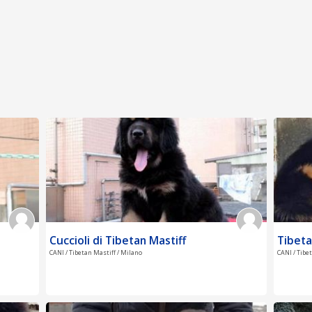
Cuccioli di Tibetan Mastiff
Tibeta
CANI / Tibetan Mastiff / Milano
CANI / Tibe