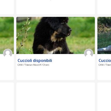
Cuccioli disponibili
Cucciol
CANI / Tibetan Mastiff / Chieti
CANI / Tibe