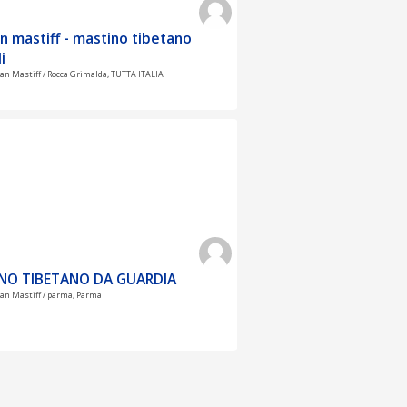
n mastiff - mastino tibetano
i
tan Mastiff / Rocca Grimalda, TUTTA ITALIA
NO TIBETANO DA GUARDIA
tan Mastiff / parma, Parma