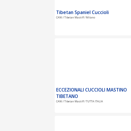
Tibetan Spaniel Cuccioli
CANI / Tibetan Mastiff / Milano
ECCEZIONALI CUCCIOLI MASTINO
TIBETANO
CANI / Tibetan Mastiff / TUTTA ITALIA