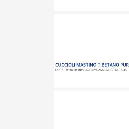
CUCCIOLI MASTINO TIBETANO PUR
CANI / Tibetan Mastiff / CASTELPAGANO(BN), TUTTA ITALIA