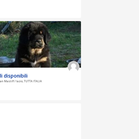
i disponibili
tan Mastiff / lazio, TUTTA ITALIA