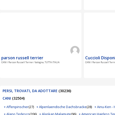
parson russell terrier
Cuccioli Disponi
CANI / Parson Russell Terrier / bologna, TUTTA ITALIA
CANI / Parson Russell Terri
PERSI, TROVATI, DA ADOTTARE
(30236)
CANI
(32504)
+ Affenpinscher
(27)
+ Alpenlaendische Dachsbracke
(28)
+ Ainu-Ken -
+ Alano Tedesco
(206)
+ Alaskan Malamute
(96)
+ American Hairless Ter