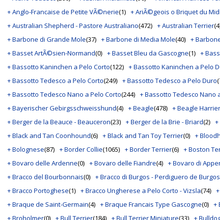
+ Anglo-Francaise de Petite VÃ©nerie
(1)
+ AriÃ©geois o Briquet du Mid
+ Australian Shepherd - Pastore Australiano
(472)
+ Australian Terrier
(4
+ Barbone di Grande Mole
(37)
+ Barbone di Media Mole
(40)
+ Barbone
+ Basset ArtÃ©sien-Normand
(0)
+ Basset Bleu da Gascogne
(1)
+ Bass
+ Bassotto Kaninchen a Pelo Corto
(122)
+ Bassotto Kaninchen a Pelo 
+ Bassotto Tedesco a Pelo Corto
(249)
+ Bassotto Tedesco a Pelo Duro
(
+ Bassotto Tedesco Nano a Pelo Corto
(244)
+ Bassotto Tedesco Nano 
+ Bayerischer Gebirgsschweisshund
(4)
+ Beagle
(478)
+ Beagle Harrie
+ Berger de la Beauce - Beauceron
(23)
+ Berger de la Brie - Briard
(2)
+
+ Black and Tan Coonhound
(6)
+ Black and Tan Toy Terrier
(0)
+ Bloodh
+ Bolognese
(87)
+ Border Collie
(1065)
+ Border Terrier
(6)
+ Boston Ter
+ Bovaro delle Ardenne
(0)
+ Bovaro delle Fiandre
(4)
+ Bovaro di Appe
+ Bracco del Bourbonnais
(0)
+ Bracco di Burgos - Perdiguero de Burgos
+ Bracco Portoghese
(1)
+ Bracco Ungherese a Pelo Corto - Vizsla
(74)
+
+ Braque de Saint-Germain
(4)
+ Braque Francais Type Gascogne
(0)
+
+ Broholmer
(0)
+ Bull Terrier
(184)
+ Bull Terrier Miniature
(33)
+ Bulldo