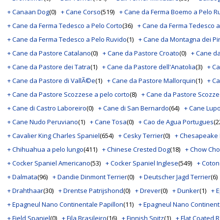
+ Canaan Dog
(0)
+ Cane Corso
(519)
+ Cane da Ferma Boemo a Pelo R
+ Cane da Ferma Tedesco a Pelo Corto
(36)
+ Cane da Ferma Tedesco a
+ Cane da Ferma Tedesco a Pelo Ruvido
(1)
+ Cane da Montagna dei Pi
+ Cane da Pastore Catalano
(0)
+ Cane da Pastore Croato
(0)
+ Cane da
+ Cane da Pastore dei Tatra
(1)
+ Cane da Pastore dell'Anatolia
(3)
+ Ca
+ Cane da Pastore di VallÃ©e
(1)
+ Cane da Pastore Mallorquin
(1)
+ C
+ Cane da Pastore Scozzese a pelo corto
(8)
+ Cane da Pastore Scozze
+ Cane di Castro Laboreiro
(0)
+ Cane di San Bernardo
(64)
+ Cane Lup
+ Cane Nudo Peruviano
(1)
+ Cane Tosa
(0)
+ Cao de Agua Portugues
(2
+ Cavalier King Charles Spaniel
(654)
+ Cesky Terrier
(0)
+ Chesapeake 
+ Chihuahua a pelo lungo
(411)
+ Chinese Crested Dog
(18)
+ Chow Ch
+ Cocker Spaniel Americano
(53)
+ Cocker Spaniel Inglese
(549)
+ Coton
+ Dalmata
(96)
+ Dandie Dinmont Terrier
(0)
+ Deutscher Jagd Terrier
(6)
+ Drahthaar
(30)
+ Drentse Patrijshond
(0)
+ Drever
(0)
+ Dunker
(1)
+ 
+ Epagneul Nano Continentale Papillon
(11)
+ Epagneul Nano Continent
+ Field Spaniel
(0)
+ Fila Brasileiro
(16)
+ Finnish Spitz
(1)
+ Flat Coated R