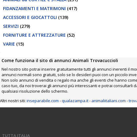
FIDANZAMENTI E MATRIMONI
(417)
ACCESSORI E GIOCATTOLI
(139)
SERVIZI
(279)
FORNITURE E ATTREZZATURE
(52)
VARIE
(15)
Come funziona il sito di annunci Animali Trovacuccioli
Nel nostro sito potrai inserire gratuitamente tutti gli annunci inerenti il m
annunci normali sono gratuiti, solo se lo desideri puoi con un piccolo in
Non solo annunci di vendita o regalo ma anche gli eventi che hanno come pr
caso tuo, da noi troverai gli annunci più interessanti e potrai consultarl
qualsiasi risoluzione dello schermo.
Altri nostri siti:
inseparabile.com
-
qualazampa.it
-
animaliitaliani.com
-
trov
TUTTA ITALIA