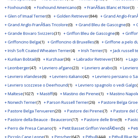
+ Foxhound
(4)
+ Foxhound Americano
(0)
+ FranÃ§ais Blanc et Noir
(3)
+ Glen of Imaal Terrier
(0)
+ Golden Retriever
(844)
+ Grand Anglo-FranÃ
+ Grand Anglo-FranÃ§ais Tricolore
(0)
+ Grand Bleu de Gascogne
(0)
+ 
+ Grande Bovaro Svizzero
(31)
+ Griffon Bleu de Gascogne
(8)
+ Griffo
+ Griffoncino Belga
(1)
+ Griffoncino di Bruxelles
(9)
+ Griffone a pelo d
+ Irish Soft Coated Wheaten Terrier
(4)
+ Irish Terrier
(1)
+ Jack russell t
+ Kurilian Bobtail
(0)
+ Kurzhaar
(36)
+ Labrador Retriever
(1361)
+ Lag
+ Leonberger
(47)
+ Levriero afgano
(23)
+ Levriero arabo
(3)
+ Levriero
+ Levriero irlandese
(6)
+ Levriero italiano
(42)
+ Levriero persiano o Sa
+ Levriero scozzese o Deerhound
(1)
+ Levriero spagnolo o vedi Galgo
(
+ Maltese
(1027)
+ Mastiff
(6)
+ Mastino dei Pirenei
(1)
+ Mastino Napol
+ Norwich Terrier
(7)
+ Parson Russell Terrier
(26)
+ Pastore Belga Gro
+ Pastore Belga Tervueren
(20)
+ Pastore dei Pirenei
(7)
+ Pastore del
+ Pastore della Beauce - Beauceron
(17)
+ Pastore delle Brie
(9)
+ Past
+ Perro de Presa Canario
(1)
+ Petit Basset Griffon VendÃ©en
(5)
+ Pet
+ Piccolo Cane Leone
(3)
+ Pinscher
(647)
+ Pitbull
(444)
+ Pitbull Blue N