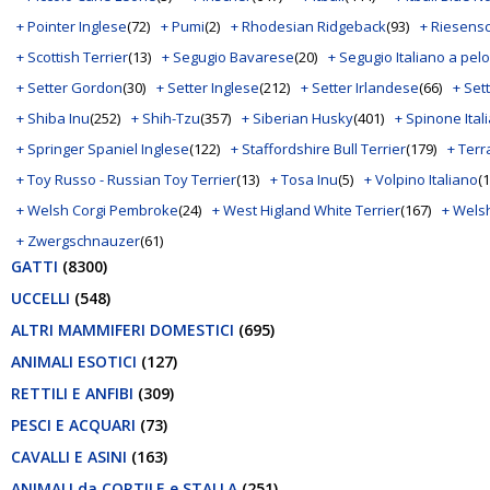
+ Pointer Inglese
(72)
+ Pumi
(2)
+ Rhodesian Ridgeback
(93)
+ Riesens
+ Scottish Terrier
(13)
+ Segugio Bavarese
(20)
+ Segugio Italiano a pelo
+ Setter Gordon
(30)
+ Setter Inglese
(212)
+ Setter Irlandese
(66)
+ Set
+ Shiba Inu
(252)
+ Shih-Tzu
(357)
+ Siberian Husky
(401)
+ Spinone Ital
+ Springer Spaniel Inglese
(122)
+ Staffordshire Bull Terrier
(179)
+ Ter
+ Toy Russo - Russian Toy Terrier
(13)
+ Tosa Inu
(5)
+ Volpino Italiano
(
+ Welsh Corgi Pembroke
(24)
+ West Higland White Terrier
(167)
+ Wels
+ Zwergschnauzer
(61)
GATTI
(8300)
UCCELLI
(548)
ALTRI MAMMIFERI DOMESTICI
(695)
ANIMALI ESOTICI
(127)
RETTILI E ANFIBI
(309)
PESCI E ACQUARI
(73)
CAVALLI E ASINI
(163)
ANIMALI da CORTILE e STALLA
(251)