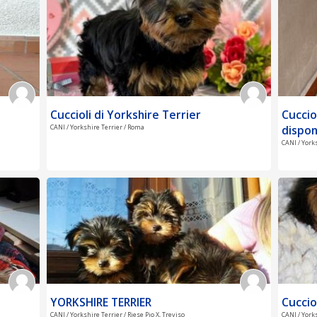
Cuccioli di Yorkshire Terrier
Cuccio
CANI / Yorkshire Terrier / Roma
dispon
CANI / York
YORKSHIRE TERRIER
Cuccio
CANI / Yorkshire Terrier / Riese Pio X, Treviso
CANI / York