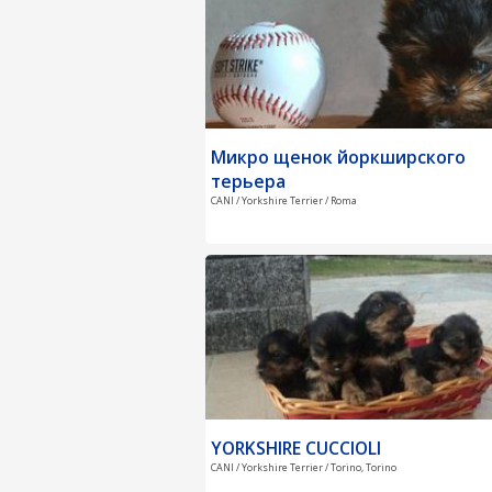
Микро щенок йоркширского
терьера
CANI / Yorkshire Terrier / Roma
YORKSHIRE CUCCIOLI
CANI / Yorkshire Terrier / Torino, Torino