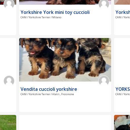
Yorkshire York mini toy cuccioli
Yorksh
CANI / Yorkshire Terrier / Milano
CANI / York
Vendita cuccioli yorkshire
YORKS
CANI / Yorkshire Terrier / Alatri , Frosinone
CANI / York