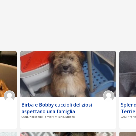
Birba e Bobby cuccioli deliziosi
Splend
aspettano una famiglia
Terrier
CANI / Yorkshire Terrier / Milano, Milano
CANI / York