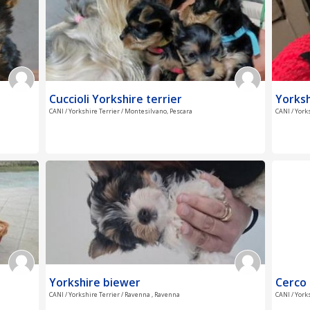
Cuccioli Yorkshire terrier
Yorksh
CANI / Yorkshire Terrier / Montesilvano, Pescara
CANI / York
Yorkshire biewer
Cerco 
CANI / Yorkshire Terrier / Ravenna , Ravenna
CANI / York