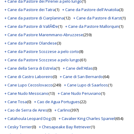
+ Cane da Pastore dei Pirenei a pelo lungo
(1)
+ Cane da Pastore dei Tatra
(1)
+ Cane da Pastore dell'Anatolia
(3)
+ Cane da pastore di Ciarplanina
(12)
+ Cane da Pastore di Karst
(1)
+ Cane da Pastore di VallÃ©e
(1)
+ Cane da Pastore Mallorquin
(1)
+ Cane da Pastore Maremmano-Abruzzese
(259)
+ Cane da Pastore Olandese
(3)
+ Cane da Pastore Scozzese a pelo corto
(8)
+ Cane da Pastore Scozzese a pelo lungo
(61)
+ Cane della Serra di Estrela
(1)
+ Cane dell'Atlas
(0)
+ Cane di Castro Laboreiro
(0)
+ Cane di San Bernardo
(64)
+ Cane Lupo Cecoslovacco
(249)
+ Cane Lupo di Saarloos
(1)
+ Cane Nudo Messicano
(13)
+ Cane Nudo Peruviano
(1)
+ Cane Tosa
(0)
+ Cao de Agua Portugues
(22)
+ Cao de Serra de Aires
(0)
+ Carlino
(397)
+ Catahoula Leopard Dog
(3)
+ Cavalier King Charles Spaniel
(654)
+ Cesky Terrier
(0)
+ Chesapeake Bay Retriever
(1)