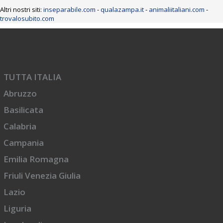
Altri nostri siti:
inseparabile.com
-
qualazampa.it
-
animaliitaliani.com
-
trovalosubito.com
TUTTA ITALIA
Abruzzo
Basilicata
Calabria
Campania
Emilia Romagna
Friuli Venezia Giulia
Lazio
Liguria