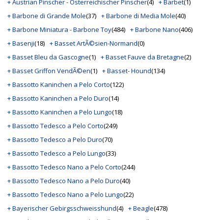
+ Austrian Pinscher - Osterreichischer Pinscher
(4)
+ Barbet
(1)
+ Barbone di Grande Mole
(37)
+ Barbone di Media Mole
(40)
+ Barbone Miniatura - Barbone Toy
(484)
+ Barbone Nano
(406)
+ Basenji
(18)
+ Basset ArtÃ©sien-Normand
(0)
+ Basset Bleu da Gascogne
(1)
+ Basset Fauve da Bretagne
(2)
+ Basset Griffon VendÃ©en
(1)
+ Basset- Hound
(134)
+ Bassotto Kaninchen a Pelo Corto
(122)
+ Bassotto Kaninchen a Pelo Duro
(14)
+ Bassotto Kaninchen a Pelo Lungo
(18)
+ Bassotto Tedesco a Pelo Corto
(249)
+ Bassotto Tedesco a Pelo Duro
(70)
+ Bassotto Tedesco a Pelo Lungo
(33)
+ Bassotto Tedesco Nano a Pelo Corto
(244)
+ Bassotto Tedesco Nano a Pelo Duro
(40)
+ Bassotto Tedesco Nano a Pelo Lungo
(22)
+ Bayerischer Gebirgsschweisshund
(4)
+ Beagle
(478)