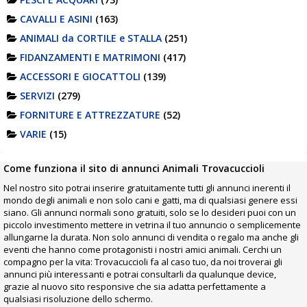
CAVALLI E ASINI
(163)
ANIMALI da CORTILE e STALLA
(251)
FIDANZAMENTI E MATRIMONI
(417)
ACCESSORI E GIOCATTOLI
(139)
SERVIZI
(279)
FORNITURE E ATTREZZATURE
(52)
VARIE
(15)
Come funziona il sito di annunci Animali Trovacuccioli
Nel nostro sito potrai inserire gratuitamente tutti gli annunci inerenti il
mondo degli animali e non solo cani e gatti, ma di qualsiasi genere essi
siano. Gli annunci normali sono gratuiti, solo se lo desideri puoi con un
piccolo investimento mettere in vetrina il tuo annuncio o semplicemente
allungarne la durata. Non solo annunci di vendita o regalo ma anche gli
eventi che hanno come protagonisti i nostri amici animali. Cerchi un
compagno per la vita: Trovacuccioli fa al caso tuo, da noi troverai gli
annunci più interessanti e potrai consultarli da qualunque device,
grazie al nuovo sito responsive che sia adatta perfettamente a
qualsiasi risoluzione dello schermo.