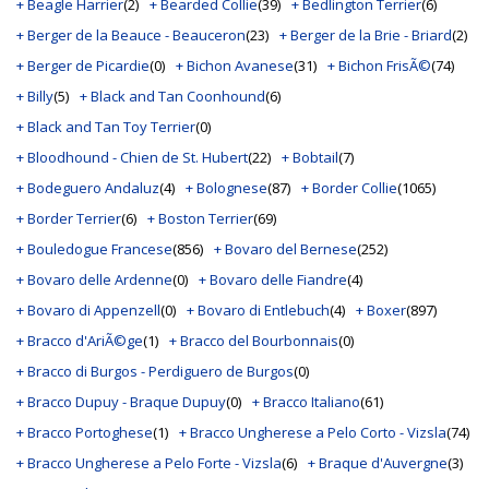
+ Beagle Harrier
(2)
+ Bearded Collie
(39)
+ Bedlington Terrier
(6)
+ Berger de la Beauce - Beauceron
(23)
+ Berger de la Brie - Briard
(2)
+ Berger de Picardie
(0)
+ Bichon Avanese
(31)
+ Bichon FrisÃ©
(74)
+ Billy
(5)
+ Black and Tan Coonhound
(6)
+ Black and Tan Toy Terrier
(0)
+ Bloodhound - Chien de St. Hubert
(22)
+ Bobtail
(7)
+ Bodeguero Andaluz
(4)
+ Bolognese
(87)
+ Border Collie
(1065)
+ Border Terrier
(6)
+ Boston Terrier
(69)
+ Bouledogue Francese
(856)
+ Bovaro del Bernese
(252)
+ Bovaro delle Ardenne
(0)
+ Bovaro delle Fiandre
(4)
+ Bovaro di Appenzell
(0)
+ Bovaro di Entlebuch
(4)
+ Boxer
(897)
+ Bracco d'AriÃ©ge
(1)
+ Bracco del Bourbonnais
(0)
+ Bracco di Burgos - Perdiguero de Burgos
(0)
+ Bracco Dupuy - Braque Dupuy
(0)
+ Bracco Italiano
(61)
+ Bracco Portoghese
(1)
+ Bracco Ungherese a Pelo Corto - Vizsla
(74)
+ Bracco Ungherese a Pelo Forte - Vizsla
(6)
+ Braque d'Auvergne
(3)