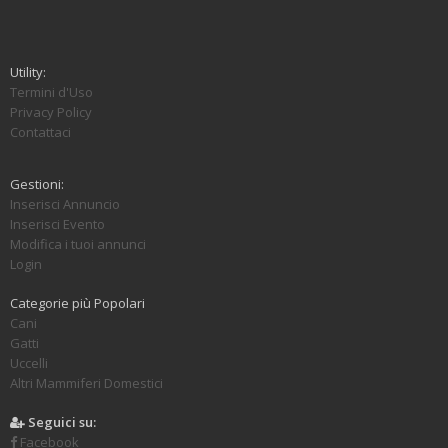
Utility:
Termini d'Uso
Privacy Policy
Contattaci
Gestioni:
Inserisci Annuncio
Inserisci Evento
Modifica i tuoi annunci
Login
Categorie più Popolari
Cani
Gatti
Uccelli
Altri Mammiferi Domestici
Seguici su:
Facebook