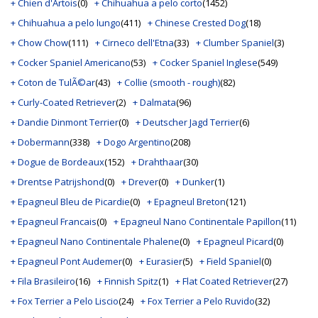
+ Chien d'Artois
(0)
+ Chihuahua a pelo corto
(1452)
+ Chihuahua a pelo lungo
(411)
+ Chinese Crested Dog
(18)
+ Chow Chow
(111)
+ Cirneco dell'Etna
(33)
+ Clumber Spaniel
(3)
+ Cocker Spaniel Americano
(53)
+ Cocker Spaniel Inglese
(549)
+ Coton de TulÃ©ar
(43)
+ Collie (smooth - rough)
(82)
+ Curly-Coated Retriever
(2)
+ Dalmata
(96)
+ Dandie Dinmont Terrier
(0)
+ Deutscher Jagd Terrier
(6)
+ Dobermann
(338)
+ Dogo Argentino
(208)
+ Dogue de Bordeaux
(152)
+ Drahthaar
(30)
+ Drentse Patrijshond
(0)
+ Drever
(0)
+ Dunker
(1)
+ Epagneul Bleu de Picardie
(0)
+ Epagneul Breton
(121)
+ Epagneul Francais
(0)
+ Epagneul Nano Continentale Papillon
(11)
+ Epagneul Nano Continentale Phalene
(0)
+ Epagneul Picard
(0)
+ Epagneul Pont Audemer
(0)
+ Eurasier
(5)
+ Field Spaniel
(0)
+ Fila Brasileiro
(16)
+ Finnish Spitz
(1)
+ Flat Coated Retriever
(27)
+ Fox Terrier a Pelo Liscio
(24)
+ Fox Terrier a Pelo Ruvido
(32)