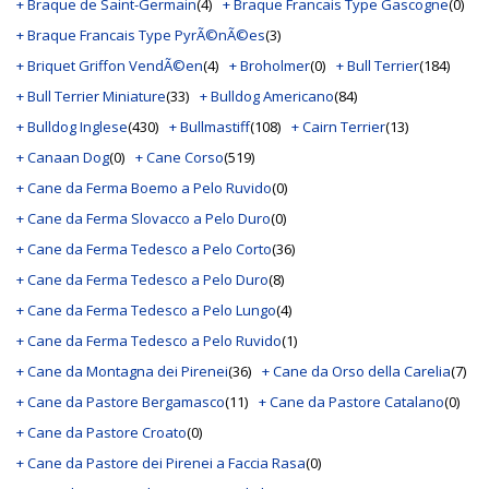
+ Braque de Saint-Germain
(4)
+ Braque Francais Type Gascogne
(0)
+ Braque Francais Type PyrÃ©nÃ©es
(3)
+ Briquet Griffon VendÃ©en
(4)
+ Broholmer
(0)
+ Bull Terrier
(184)
+ Bull Terrier Miniature
(33)
+ Bulldog Americano
(84)
+ Bulldog Inglese
(430)
+ Bullmastiff
(108)
+ Cairn Terrier
(13)
+ Canaan Dog
(0)
+ Cane Corso
(519)
+ Cane da Ferma Boemo a Pelo Ruvido
(0)
+ Cane da Ferma Slovacco a Pelo Duro
(0)
+ Cane da Ferma Tedesco a Pelo Corto
(36)
+ Cane da Ferma Tedesco a Pelo Duro
(8)
+ Cane da Ferma Tedesco a Pelo Lungo
(4)
+ Cane da Ferma Tedesco a Pelo Ruvido
(1)
+ Cane da Montagna dei Pirenei
(36)
+ Cane da Orso della Carelia
(7)
+ Cane da Pastore Bergamasco
(11)
+ Cane da Pastore Catalano
(0)
+ Cane da Pastore Croato
(0)
+ Cane da Pastore dei Pirenei a Faccia Rasa
(0)