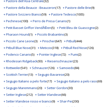
+ Pastore dell'Asia Centrale
(32)
+ Pastore della Beauce - Beauceron
(17)
+ Pastore delle Brie
(9)
+ Pastore Svizzero Bianco
(59)
+ Pastore Tedesco
(1005)
+ Pechinese
(100)
+ Perro de Presa Canario
(1)
+ Petit Basset Griffon VendÃ©en
(5)
+ Petit Bleu de Guascogne
(2)
+ Pharaon Hound
(1)
+ Piccolo Brabantino
(3)
+ Piccolo Cane Leone
(3)
+ Pinscher
(647)
+ Pitbull
(444)
+ Pitbull Blue Nose
(31)
+ Meticcio
(318)
+ Pitbull Red Nose
(126)
+ Podenco Canario
(5)
+ Pointer Inglese
(72)
+ Pumi
(2)
+ Rhodesian Ridgeback
(93)
+ Riesenschnauzer
(23)
+ Rottweiler
(541)
+ Schnauzer
(126)
+ Samoiedo
(84)
+ Scottish Terrier
(13)
+ Segugio Bavarese
(20)
+ Segugio Italiano a pelo forte
(17)
+ Segugio Italiano a pelo raso
(69)
+ Segugio Maremmano
(20)
+ Setter Gordon
(30)
+ Setter Inglese
(212)
+ Setter Irlandese
(66)
+ Setter Irlandese rosso e bianco
(9)
+ Shar-Pei
(200)