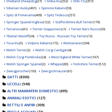
+ Shetland Sheepdog
(27)
+ Shiba Inu
(252)
+ Shih-Tzu
(357)
+ Siberian Husky
(401)
+ Spinone Italiano
(59)
+ Spitz di Pomerania
(409)
+ Spitz Tedesco
(257)
+ Springer Spaniel Inglese
(122)
+ Staffordshire Bull Terrier
(179)
+ Terranova
(61)
+ Terrier Giapponese
(1)
+ Terrier Nero Russo
(30)
+ Tibetan Mastiff
(34)
+ Toy Russo - Russian Toy Terrier
(13)
+ Tosa Inu
(5)
+ Volpino Italiano
(172)
+ Weimaraner
(294)
+ Welsh Terrier
(2)
+ Welsh Corgi Cardigan
(4)
+ Welsh Corgi Pembroke
(24)
+ West Higland White Terrier
(167)
+ Welsh Springer Spaniel
(2)
+ Whippet
(83)
+ Yorkshire Terrier
(512)
+ Zwergpinscher
(130)
+ Zwergschnauzer
(61)
GATTI
(8300)
UCCELLI
(548)
ALTRI MAMMIFERI DOMESTICI
(695)
ANIMALI ESOTICI
(127)
RETTILI E ANFIBI
(309)
PESCI E ACQUARI
(73)