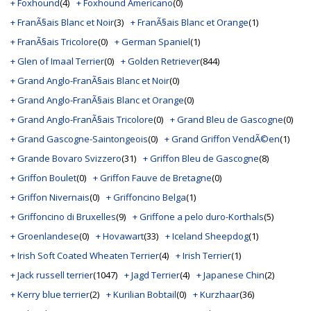
+ Foxhound
(4)
+ Foxhound Americano
(0)
+ FranÃ§ais Blanc et Noir
(3)
+ FranÃ§ais Blanc et Orange
(1)
+ FranÃ§ais Tricolore
(0)
+ German Spaniel
(1)
+ Glen of Imaal Terrier
(0)
+ Golden Retriever
(844)
+ Grand Anglo-FranÃ§ais Blanc et Noir
(0)
+ Grand Anglo-FranÃ§ais Blanc et Orange
(0)
+ Grand Anglo-FranÃ§ais Tricolore
(0)
+ Grand Bleu de Gascogne
(0)
+ Grand Gascogne-Saintongeois
(0)
+ Grand Griffon VendÃ©en
(1)
+ Grande Bovaro Svizzero
(31)
+ Griffon Bleu de Gascogne
(8)
+ Griffon Boulet
(0)
+ Griffon Fauve de Bretagne
(0)
+ Griffon Nivernais
(0)
+ Griffoncino Belga
(1)
+ Griffoncino di Bruxelles
(9)
+ Griffone a pelo duro-Korthals
(5)
+ Groenlandese
(0)
+ Hovawart
(33)
+ Iceland Sheepdog
(1)
+ Irish Soft Coated Wheaten Terrier
(4)
+ Irish Terrier
(1)
+ Jack russell terrier
(1047)
+ Jagd Terrier
(4)
+ Japanese Chin
(2)
+ Kerry blue terrier
(2)
+ Kurilian Bobtail
(0)
+ Kurzhaar
(36)