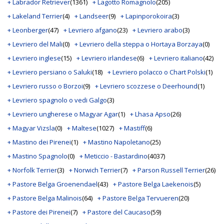
+ Labrador Retriever
(1361)
+ Lagotto Romagnolo
(205)
+ Lakeland Terrier
(4)
+ Landseer
(9)
+ Lapinporokoira
(3)
+ Leonberger
(47)
+ Levriero afgano
(23)
+ Levriero arabo
(3)
+ Levriero del Mali
(0)
+ Levriero della steppa o Hortaya Borzaya
(0)
+ Levriero inglese
(15)
+ Levriero irlandese
(6)
+ Levriero italiano
(42)
+ Levriero persiano o Saluki
(18)
+ Levriero polacco o Chart Polski
(1)
+ Levriero russo o Borzoi
(9)
+ Levriero scozzese o Deerhound
(1)
+ Levriero spagnolo o vedi Galgo
(3)
+ Levriero ungherese o Magyar Agar
(1)
+ Lhasa Apso
(26)
+ Magyar Vizsla
(0)
+ Maltese
(1027)
+ Mastiff
(6)
+ Mastino dei Pirenei
(1)
+ Mastino Napoletano
(25)
+ Mastino Spagnolo
(0)
+ Meticcio - Bastardino
(4037)
+ Norfolk Terrier
(3)
+ Norwich Terrier
(7)
+ Parson Russell Terrier
(26)
+ Pastore Belga Groenendael
(43)
+ Pastore Belga Laekenois
(5)
+ Pastore Belga Malinois
(64)
+ Pastore Belga Tervueren
(20)
+ Pastore dei Pirenei
(7)
+ Pastore del Caucaso
(59)