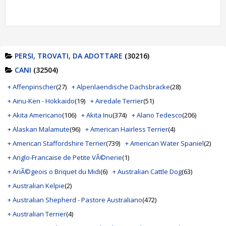
PERSI, TROVATI, DA ADOTTARE
(30216)
CANI
(32504)
+ Affenpinscher
(27)
+ Alpenlaendische Dachsbracke
(28)
+ Ainu-Ken - Hokkaido
(19)
+ Airedale Terrier
(51)
+ Akita Americano
(106)
+ Akita Inu
(374)
+ Alano Tedesco
(206)
+ Alaskan Malamute
(96)
+ American Hairless Terrier
(4)
+ American Staffordshire Terrier
(739)
+ American Water Spaniel
(2)
+ Anglo-Francaise de Petite VÃ©nerie
(1)
+ AriÃ©geois o Briquet du Midi
(6)
+ Australian Cattle Dog
(63)
+ Australian Kelpie
(2)
+ Australian Shepherd - Pastore Australiano
(472)
+ Australian Terrier
(4)