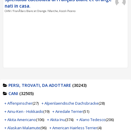
nati in casa.
CANI / FranÃ§ais Blanc et Orange / Marche, Ascoli Piceno
PERSI, TROVATI, DA ADOTTARE
(30243)
CANI
(32505)
+ Affenpinscher
(27)
+ Alpenlaendische Dachsbracke
(28)
+ Ainu-Ken - Hokkaido
(19)
+ Airedale Terrier
(51)
+ Akita Americano
(106)
+ Akita Inu
(374)
+ Alano Tedesco
(206)
+ Alaskan Malamute
(96)
+ American Hairless Terrier
(4)