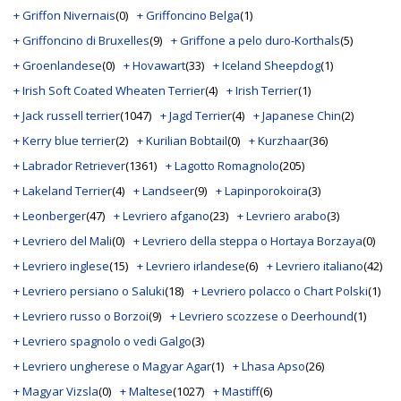
+ Griffon Nivernais
(0)
+ Griffoncino Belga
(1)
+ Griffoncino di Bruxelles
(9)
+ Griffone a pelo duro-Korthals
(5)
+ Groenlandese
(0)
+ Hovawart
(33)
+ Iceland Sheepdog
(1)
+ Irish Soft Coated Wheaten Terrier
(4)
+ Irish Terrier
(1)
+ Jack russell terrier
(1047)
+ Jagd Terrier
(4)
+ Japanese Chin
(2)
+ Kerry blue terrier
(2)
+ Kurilian Bobtail
(0)
+ Kurzhaar
(36)
+ Labrador Retriever
(1361)
+ Lagotto Romagnolo
(205)
+ Lakeland Terrier
(4)
+ Landseer
(9)
+ Lapinporokoira
(3)
+ Leonberger
(47)
+ Levriero afgano
(23)
+ Levriero arabo
(3)
+ Levriero del Mali
(0)
+ Levriero della steppa o Hortaya Borzaya
(0)
+ Levriero inglese
(15)
+ Levriero irlandese
(6)
+ Levriero italiano
(42)
+ Levriero persiano o Saluki
(18)
+ Levriero polacco o Chart Polski
(1)
+ Levriero russo o Borzoi
(9)
+ Levriero scozzese o Deerhound
(1)
+ Levriero spagnolo o vedi Galgo
(3)
+ Levriero ungherese o Magyar Agar
(1)
+ Lhasa Apso
(26)
+ Magyar Vizsla
(0)
+ Maltese
(1027)
+ Mastiff
(6)