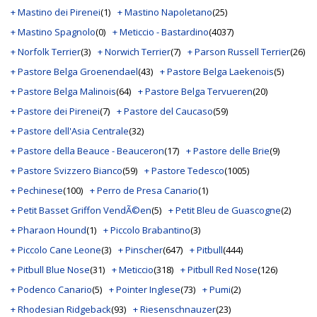
+ Mastino dei Pirenei
(1)
+ Mastino Napoletano
(25)
+ Mastino Spagnolo
(0)
+ Meticcio - Bastardino
(4037)
+ Norfolk Terrier
(3)
+ Norwich Terrier
(7)
+ Parson Russell Terrier
(26)
+ Pastore Belga Groenendael
(43)
+ Pastore Belga Laekenois
(5)
+ Pastore Belga Malinois
(64)
+ Pastore Belga Tervueren
(20)
+ Pastore dei Pirenei
(7)
+ Pastore del Caucaso
(59)
+ Pastore dell'Asia Centrale
(32)
+ Pastore della Beauce - Beauceron
(17)
+ Pastore delle Brie
(9)
+ Pastore Svizzero Bianco
(59)
+ Pastore Tedesco
(1005)
+ Pechinese
(100)
+ Perro de Presa Canario
(1)
+ Petit Basset Griffon VendÃ©en
(5)
+ Petit Bleu de Guascogne
(2)
+ Pharaon Hound
(1)
+ Piccolo Brabantino
(3)
+ Piccolo Cane Leone
(3)
+ Pinscher
(647)
+ Pitbull
(444)
+ Pitbull Blue Nose
(31)
+ Meticcio
(318)
+ Pitbull Red Nose
(126)
+ Podenco Canario
(5)
+ Pointer Inglese
(73)
+ Pumi
(2)
+ Rhodesian Ridgeback
(93)
+ Riesenschnauzer
(23)