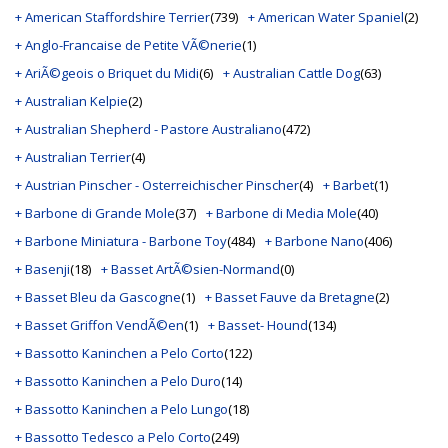
+ American Staffordshire Terrier
(739)
+ American Water Spaniel
(2)
+ Anglo-Francaise de Petite VÃ©nerie
(1)
+ AriÃ©geois o Briquet du Midi
(6)
+ Australian Cattle Dog
(63)
+ Australian Kelpie
(2)
+ Australian Shepherd - Pastore Australiano
(472)
+ Australian Terrier
(4)
+ Austrian Pinscher - Osterreichischer Pinscher
(4)
+ Barbet
(1)
+ Barbone di Grande Mole
(37)
+ Barbone di Media Mole
(40)
+ Barbone Miniatura - Barbone Toy
(484)
+ Barbone Nano
(406)
+ Basenji
(18)
+ Basset ArtÃ©sien-Normand
(0)
+ Basset Bleu da Gascogne
(1)
+ Basset Fauve da Bretagne
(2)
+ Basset Griffon VendÃ©en
(1)
+ Basset- Hound
(134)
+ Bassotto Kaninchen a Pelo Corto
(122)
+ Bassotto Kaninchen a Pelo Duro
(14)
+ Bassotto Kaninchen a Pelo Lungo
(18)
+ Bassotto Tedesco a Pelo Corto
(249)