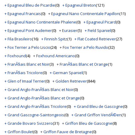
+ Epagneul Bleu de Picardie
(0)
+ Epagneul Breton
(121)
+ Epagneul Francais
(0)
+ Epagneul Nano Continentale Papillon
(11)
+ Epagneul Nano Continentale Phalene
(0)
+ Epagneul Picard
(0)
+ Epagneul Pont Audemer
(0)
+ Eurasier
(5)
+ Field Spaniel
(0)
+ Fila Brasileiro
(16)
+ Finnish Spitz
(1)
+ Flat Coated Retriever
(27)
+ Fox Terrier a Pelo Liscio
(24)
+ Fox Terrier a Pelo Ruvido
(32)
+ Foxhound
(4)
+ Foxhound Americano
(0)
+ FranÃ§ais Blanc et Noir
(3)
+ FranÃ§ais Blanc et Orange
(1)
+ FranÃ§ais Tricolore
(0)
+ German Spaniel
(1)
+ Glen of Imaal Terrier
(0)
+ Golden Retriever
(844)
+ Grand Anglo-FranÃ§ais Blanc et Noir
(0)
+ Grand Anglo-FranÃ§ais Blanc et Orange
(0)
+ Grand Anglo-FranÃ§ais Tricolore
(0)
+ Grand Bleu de Gascogne
(0)
+ Grand Gascogne-Saintongeois
(0)
+ Grand Griffon VendÃ©en
(1)
+ Grande Bovaro Svizzero
(31)
+ Griffon Bleu de Gascogne
(8)
+ Griffon Boulet
(0)
+ Griffon Fauve de Bretagne
(0)