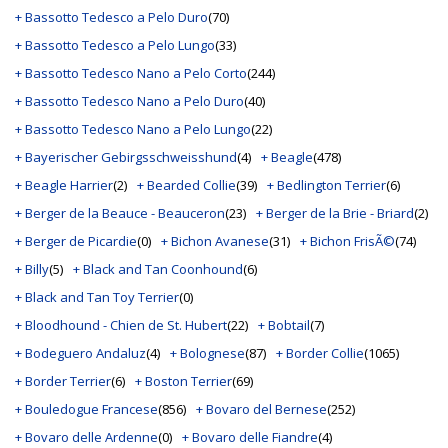
+ Bassotto Tedesco a Pelo Duro
(70)
+ Bassotto Tedesco a Pelo Lungo
(33)
+ Bassotto Tedesco Nano a Pelo Corto
(244)
+ Bassotto Tedesco Nano a Pelo Duro
(40)
+ Bassotto Tedesco Nano a Pelo Lungo
(22)
+ Bayerischer Gebirgsschweisshund
(4)
+ Beagle
(478)
+ Beagle Harrier
(2)
+ Bearded Collie
(39)
+ Bedlington Terrier
(6)
+ Berger de la Beauce - Beauceron
(23)
+ Berger de la Brie - Briard
(2)
+ Berger de Picardie
(0)
+ Bichon Avanese
(31)
+ Bichon FrisÃ©
(74)
+ Billy
(5)
+ Black and Tan Coonhound
(6)
+ Black and Tan Toy Terrier
(0)
+ Bloodhound - Chien de St. Hubert
(22)
+ Bobtail
(7)
+ Bodeguero Andaluz
(4)
+ Bolognese
(87)
+ Border Collie
(1065)
+ Border Terrier
(6)
+ Boston Terrier
(69)
+ Bouledogue Francese
(856)
+ Bovaro del Bernese
(252)
+ Bovaro delle Ardenne
(0)
+ Bovaro delle Fiandre
(4)