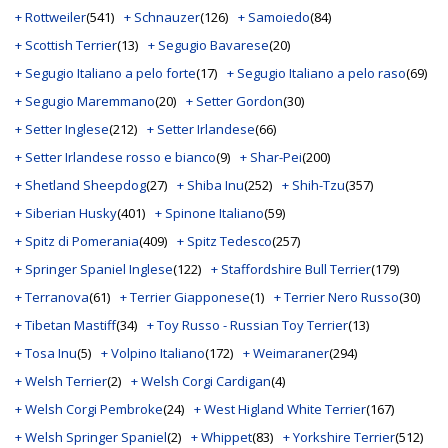
+ Rottweiler
(541)
+ Schnauzer
(126)
+ Samoiedo
(84)
+ Scottish Terrier
(13)
+ Segugio Bavarese
(20)
+ Segugio Italiano a pelo forte
(17)
+ Segugio Italiano a pelo raso
(69)
+ Segugio Maremmano
(20)
+ Setter Gordon
(30)
+ Setter Inglese
(212)
+ Setter Irlandese
(66)
+ Setter Irlandese rosso e bianco
(9)
+ Shar-Pei
(200)
+ Shetland Sheepdog
(27)
+ Shiba Inu
(252)
+ Shih-Tzu
(357)
+ Siberian Husky
(401)
+ Spinone Italiano
(59)
+ Spitz di Pomerania
(409)
+ Spitz Tedesco
(257)
+ Springer Spaniel Inglese
(122)
+ Staffordshire Bull Terrier
(179)
+ Terranova
(61)
+ Terrier Giapponese
(1)
+ Terrier Nero Russo
(30)
+ Tibetan Mastiff
(34)
+ Toy Russo - Russian Toy Terrier
(13)
+ Tosa Inu
(5)
+ Volpino Italiano
(172)
+ Weimaraner
(294)
+ Welsh Terrier
(2)
+ Welsh Corgi Cardigan
(4)
+ Welsh Corgi Pembroke
(24)
+ West Higland White Terrier
(167)
+ Welsh Springer Spaniel
(2)
+ Whippet
(83)
+ Yorkshire Terrier
(512)