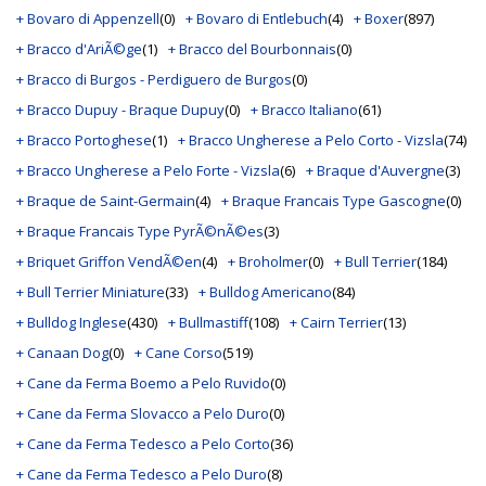
+ Bovaro di Appenzell
(0)
+ Bovaro di Entlebuch
(4)
+ Boxer
(897)
+ Bracco d'AriÃ©ge
(1)
+ Bracco del Bourbonnais
(0)
+ Bracco di Burgos - Perdiguero de Burgos
(0)
+ Bracco Dupuy - Braque Dupuy
(0)
+ Bracco Italiano
(61)
+ Bracco Portoghese
(1)
+ Bracco Ungherese a Pelo Corto - Vizsla
(74)
+ Bracco Ungherese a Pelo Forte - Vizsla
(6)
+ Braque d'Auvergne
(3)
+ Braque de Saint-Germain
(4)
+ Braque Francais Type Gascogne
(0)
+ Braque Francais Type PyrÃ©nÃ©es
(3)
+ Briquet Griffon VendÃ©en
(4)
+ Broholmer
(0)
+ Bull Terrier
(184)
+ Bull Terrier Miniature
(33)
+ Bulldog Americano
(84)
+ Bulldog Inglese
(430)
+ Bullmastiff
(108)
+ Cairn Terrier
(13)
+ Canaan Dog
(0)
+ Cane Corso
(519)
+ Cane da Ferma Boemo a Pelo Ruvido
(0)
+ Cane da Ferma Slovacco a Pelo Duro
(0)
+ Cane da Ferma Tedesco a Pelo Corto
(36)
+ Cane da Ferma Tedesco a Pelo Duro
(8)