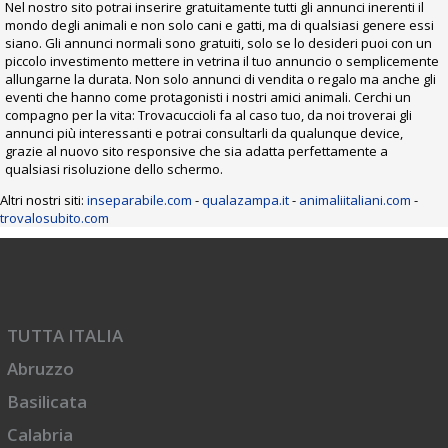
Nel nostro sito potrai inserire gratuitamente tutti gli annunci inerenti il
mondo degli animali e non solo cani e gatti, ma di qualsiasi genere essi
siano. Gli annunci normali sono gratuiti, solo se lo desideri puoi con un
piccolo investimento mettere in vetrina il tuo annuncio o semplicemente
allungarne la durata. Non solo annunci di vendita o regalo ma anche gli
eventi che hanno come protagonisti i nostri amici animali. Cerchi un
compagno per la vita: Trovacuccioli fa al caso tuo, da noi troverai gli
annunci più interessanti e potrai consultarli da qualunque device,
grazie al nuovo sito responsive che sia adatta perfettamente a
qualsiasi risoluzione dello schermo.
Altri nostri siti:
inseparabile.com
-
qualazampa.it
-
animaliitaliani.com
-
trovalosubito.com
TUTTA ITALIA
Abruzzo
Basilicata
Calabria