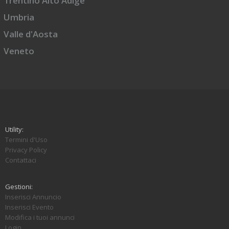
Trentino Alto Adige
Umbria
Valle d'Aosta
Veneto
Utility:
Termini d'Uso
Privacy Policy
Contattaci
Gestioni:
Inserisci Annuncio
Inserisci Evento
Modifica i tuoi annunci
Login