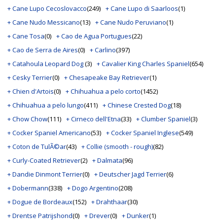
+ Cane Lupo Cecoslovacco
(249)
+ Cane Lupo di Saarloos
(1)
+ Cane Nudo Messicano
(13)
+ Cane Nudo Peruviano
(1)
+ Cane Tosa
(0)
+ Cao de Agua Portugues
(22)
+ Cao de Serra de Aires
(0)
+ Carlino
(397)
+ Catahoula Leopard Dog
(3)
+ Cavalier King Charles Spaniel
(654)
+ Cesky Terrier
(0)
+ Chesapeake Bay Retriever
(1)
+ Chien d'Artois
(0)
+ Chihuahua a pelo corto
(1452)
+ Chihuahua a pelo lungo
(411)
+ Chinese Crested Dog
(18)
+ Chow Chow
(111)
+ Cirneco dell'Etna
(33)
+ Clumber Spaniel
(3)
+ Cocker Spaniel Americano
(53)
+ Cocker Spaniel Inglese
(549)
+ Coton de TulÃ©ar
(43)
+ Collie (smooth - rough)
(82)
+ Curly-Coated Retriever
(2)
+ Dalmata
(96)
+ Dandie Dinmont Terrier
(0)
+ Deutscher Jagd Terrier
(6)
+ Dobermann
(338)
+ Dogo Argentino
(208)
+ Dogue de Bordeaux
(152)
+ Drahthaar
(30)
+ Drentse Patrijshond
(0)
+ Drever
(0)
+ Dunker
(1)