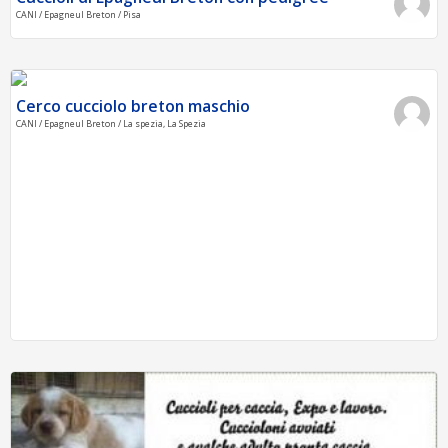
CANI / Epagneul Breton / Pisa
Cerco cucciolo breton maschio
CANI / Epagneul Breton / La spezia, La Spezia