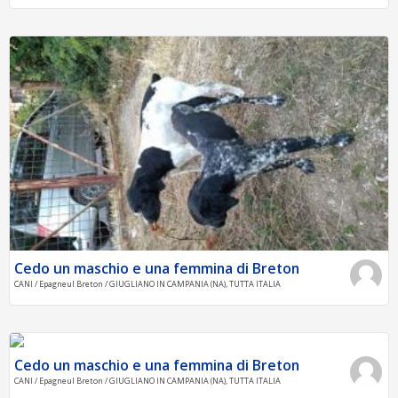
Cedo un maschio e una femmina di Breton
CANI / Epagneul Breton / GIUGLIANO IN CAMPANIA (NA), TUTTA ITALIA
Cedo un maschio e una femmina di Breton
CANI / Epagneul Breton / GIUGLIANO IN CAMPANIA (NA), TUTTA ITALIA