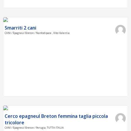
Smarriti 2 cani
CANI / Epagneul Breton / Nardodipace , Vibo Valentia
Cerco epagneul Breton femmina taglia piccola
tricolore
CANI / Epagneul Breton / Perugia, TUTTA ITALIA