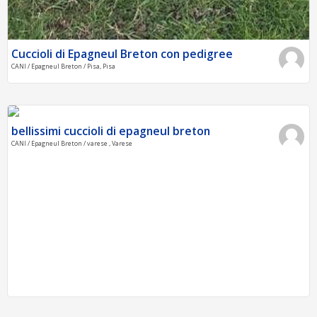
Cuccioli di Epagneul Breton con pedigree
CANI / Epagneul Breton / Pisa, Pisa
bellissimi cuccioli di epagneul breton
CANI / Epagneul Breton / varese , Varese