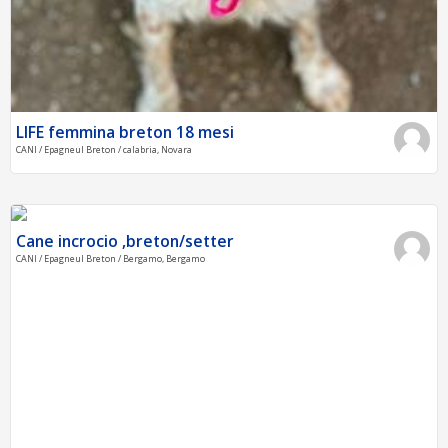
LIFE femmina breton 18 mesi
CANI / Epagneul Breton / calabria, Novara
Cane incrocio ,breton/setter
CANI / Epagneul Breton / Bergamo, Bergamo