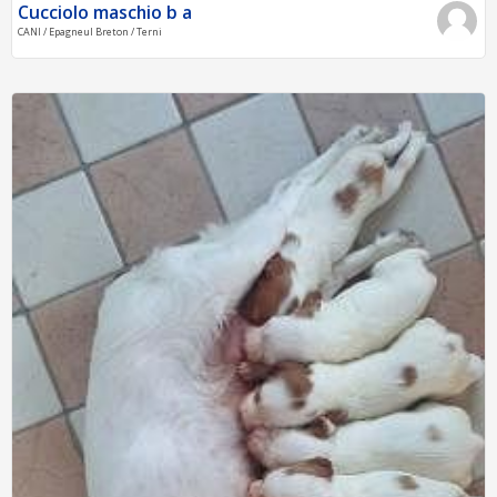
Cucciolo maschio b a
CANI / Epagneul Breton / Terni