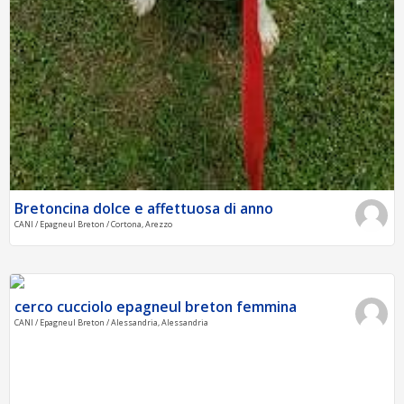
Bretoncina dolce e affettuosa di anno
CANI / Epagneul Breton / Cortona, Arezzo
cerco cucciolo epagneul breton femmina
CANI / Epagneul Breton / Alessandria, Alessandria