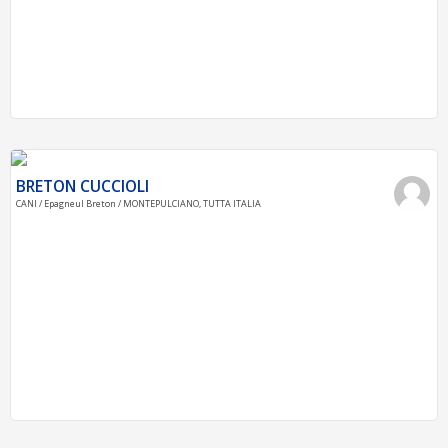
BRETON CUCCIOLI
CANI / Epagneul Breton / MONTEPULCIANO, TUTTA ITALIA