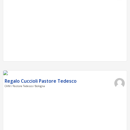
Regalo Cuccioli Pastore Tedesco
CANI / Pastore Tedesco / Bologna