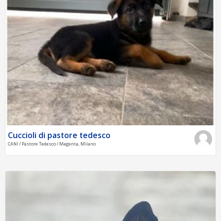
Cuccioli di pastore tedesco
CANI / Pastore Tedesco / Magenta, Milano