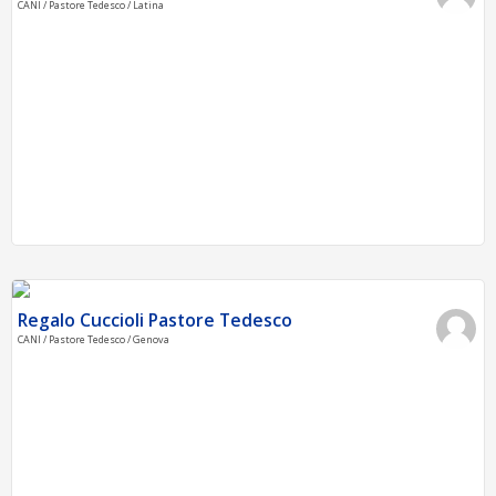
CANI / Pastore Tedesco / Latina
Regalo Cuccioli Pastore Tedesco
CANI / Pastore Tedesco / Genova