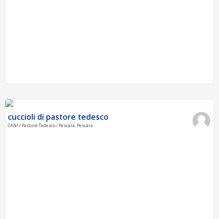
cuccioli di pastore tedesco
CANI / Pastore Tedesco / Pescara, Pescara