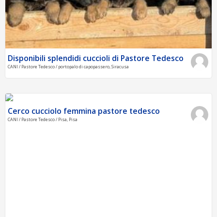
Disponibili splendidi cuccioli di Pastore Tedesco
CANI / Pastore Tedesco / portopalo di capopassero, Siracusa
Cerco cucciolo femmina pastore tedesco
CANI / Pastore Tedesco / Pisa, Pisa