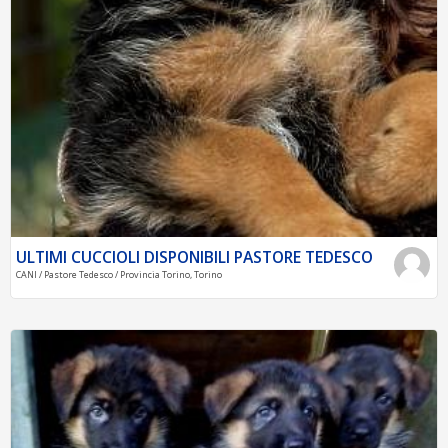
ULTIMI CUCCIOLI DISPONIBILI PASTORE TEDESCO
CANI / Pastore Tedesco / Provincia Torino, Torino