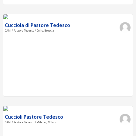
Cucciola di Pastore Tedesco
CANI / Pastore Tedesco / Dello, Brescia
Cuccioli Pastore Tedesco
CANI / Pastore Tedesco / Milano , Milano