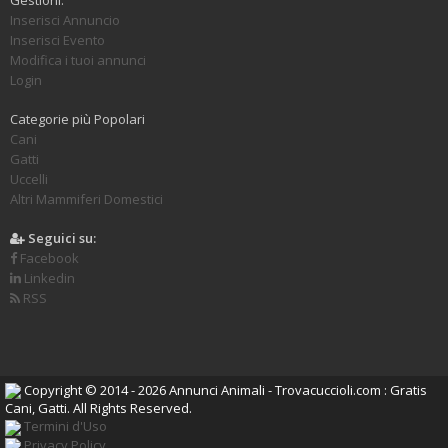
Inserisci Annuncio
Inserisci Evento
Modifica i tuoi annunci
Login
Categorie più Popolari
Cani
Gatti
Uccelli
Altri Mammiferi Domestici
Seguici su:
Facebook
Linkedin
RSS
Copyright © 2014 - 2026 Annunci Animali - Trovacuccioli.com : Gratis
Cani, Gatti. All Rights Reserved.
Termini d'Uso
Privacy Policy