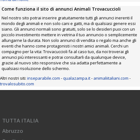
Come funziona il sito di annunci Animali Trovacuccioli
Nel nostro sito potrai inserire gratuitamente tutti gli annunci inerenti il
mondo degli animali e non solo cani e gatti, ma di qualsiasi genere essi
siano. Gli annunci normali sono gratuiti, solo se lo desideri puoi con un
piccolo investimento mettere in vetrina il tuo annuncio o semplicemente
allungarne la durata. Non solo annunci di vendita o regalo ma anche gli
eventi che hanno come protagonisti i nostri amici animali. Cerchi un
compagno per la vita: Trovacuccioli fa al caso tuo, da noi troverai gli
annunci più interessanti e potrai consultarli da qualunque device,
grazie al nuovo sito responsive che sia adatta perfettamente a
qualsiasi risoluzione dello schermo.
Altri nostri siti:
inseparabile.com
-
qualazampa.it
-
animaliitaliani.com
-
trovalosubito.com
TUTTA ITALIA
Abruzzo