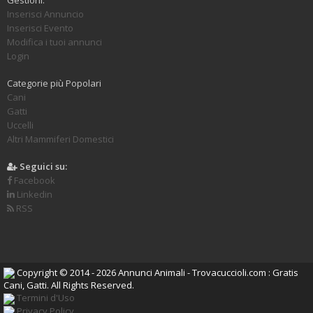
Inserisci Annuncio
Inserisci Evento
Modifica i tuoi annunci
Login
Categorie più Popolari
Cani
Gatti
Uccelli
Altri Mammiferi Domestici
Seguici su:
Facebook
Linkedin
RSS
Copyright © 2014 - 2026 Annunci Animali - Trovacuccioli.com : Gratis
Cani, Gatti. All Rights Reserved.
Termini d'Uso
Privacy Policy