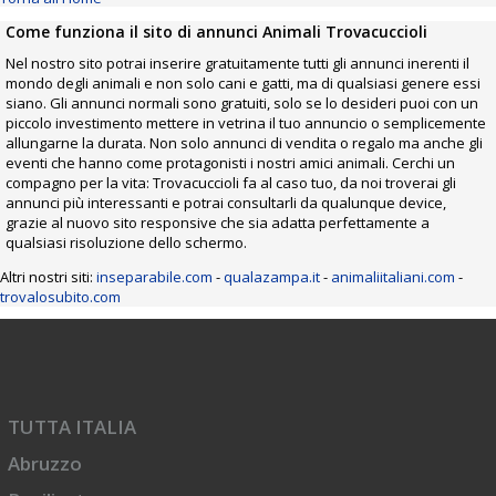
Come funziona il sito di annunci Animali Trovacuccioli
Nel nostro sito potrai inserire gratuitamente tutti gli annunci inerenti il
mondo degli animali e non solo cani e gatti, ma di qualsiasi genere essi
siano. Gli annunci normali sono gratuiti, solo se lo desideri puoi con un
piccolo investimento mettere in vetrina il tuo annuncio o semplicemente
allungarne la durata. Non solo annunci di vendita o regalo ma anche gli
eventi che hanno come protagonisti i nostri amici animali. Cerchi un
compagno per la vita: Trovacuccioli fa al caso tuo, da noi troverai gli
annunci più interessanti e potrai consultarli da qualunque device,
grazie al nuovo sito responsive che sia adatta perfettamente a
qualsiasi risoluzione dello schermo.
Altri nostri siti:
inseparabile.com
-
qualazampa.it
-
animaliitaliani.com
-
trovalosubito.com
TUTTA ITALIA
Abruzzo