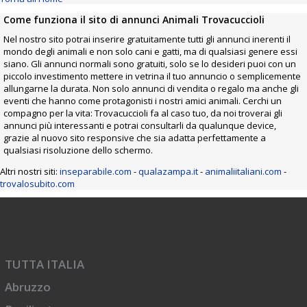
Come funziona il sito di annunci Animali Trovacuccioli
Nel nostro sito potrai inserire gratuitamente tutti gli annunci inerenti il
mondo degli animali e non solo cani e gatti, ma di qualsiasi genere essi
siano. Gli annunci normali sono gratuiti, solo se lo desideri puoi con un
piccolo investimento mettere in vetrina il tuo annuncio o semplicemente
allungarne la durata. Non solo annunci di vendita o regalo ma anche gli
eventi che hanno come protagonisti i nostri amici animali. Cerchi un
compagno per la vita: Trovacuccioli fa al caso tuo, da noi troverai gli
annunci più interessanti e potrai consultarli da qualunque device,
grazie al nuovo sito responsive che sia adatta perfettamente a
qualsiasi risoluzione dello schermo.
Altri nostri siti:
inseparabile.com
-
qualazampa.it
-
animaliitaliani.com
-
trovalosubito.com
TUTTA ITALIA
Abruzzo