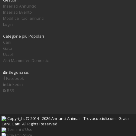
Inserisci Annuncio
Inserisci Evento
Modifica i tuoi annunci
Login
Categorie più Popolari
Cani
Gatti
Uccelli
Altri Mammiferi Domestici
Seguici su:
Facebook
Linkedin
RSS
Copyright © 2014 - 2026 Annunci Animali - Trovacuccioli.com : Gratis
Cani, Gatti. All Rights Reserved.
Termini d'Uso
Privacy Policy