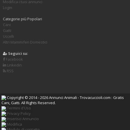
Modifica i tuoi annunci
Login
Categorie più Popolari
Cani
Gatti
Uccelli
Altri Mammiferi Domestici
Seguici su:
Facebook
Linkedin
RSS
Copyright © 2014 - 2026 Annunci Animali - Trovacuccioli.com : Gratis
Cani, Gatti. All Rights Reserved.
Termini d'Uso
Privacy Policy
Inserisci Annuncio
Modifica
Modulo di contatto