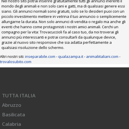
Nel nostro sito potrai inserire gratuitamente tutti gli annunci inerenti il
mondo degli animali e non solo cani e gatti, ma di qualsiasi genere essi
siano. Gli annunci normali sono gratuiti, solo se lo desideri puoi con un
piccolo investimento mettere in vetrina il tuo annuncio o semplicemente
allungarne la durata. Non solo annunci di vendita o regalo ma anche gli
eventi che hanno come protagonisti i nostri amici animali. Cerchi un
compagno per la vita: Trovacuccioli fa al caso tuo, da noi troverai gli
annunci più interessanti e potrai consultarli da qualunque device,
grazie al nuovo sito responsive che sia adatta perfettamente a
qualsiasi risoluzione dello schermo.
Altri nostri siti:
inseparabile.com
-
qualazampa.it
-
animaliitaliani.com
-
trovalosubito.com
TUTTA ITALIA
Abruzzo
Basilicata
Calabria