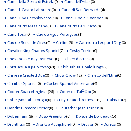
+ Cane della Serra di Estrela
(0)
+ Cane dell'Atlas
(0)
+ Cane di Castro Laboreiro
(0)
+ Cane di San Bernardo
(4)
+ Cane Lupo Cecoslovacco
(10)
+ Cane Lupo di Saarloos
(0)
+ Cane Nudo Messicano
(0)
+ Cane Nudo Peruviano
(0)
+ Cane Tosa
(0)
+ Cao de Agua Portugues
(1)
+ Cao de Serra de Aires
(0)
+ Carlino
(9)
+ Catahoula Leopard Dog
(0)
+ Cavalier King Charles Spaniel
(7)
+ Cesky Terrier
(0)
+ Chesapeake Bay Retriever
(0)
+ Chien d'Artois
(0)
+ Chihuahua a pelo corto
(61)
+ Chihuahua a pelo lungo
(7)
+ Chinese Crested Dog
(0)
+ Chow Chow
(12)
+ Cirneco dell'Etna
(0)
+ Clumber Spaniel
(0)
+ Cocker Spaniel Americano
(4)
+ Cocker Spaniel Inglese
(26)
+ Coton de TulÃ©ar
(0)
+ Collie (smooth - rough)
(0)
+ Curly-Coated Retriever
(0)
+ Dalmata
(2)
+ Dandie Dinmont Terrier
(0)
+ Deutscher Jagd Terrier
(0)
+ Dobermann
(8)
+ Dogo Argentino
(6)
+ Dogue de Bordeaux
(5)
+ Drahthaar
(0)
+ Drentse Patrijshond
(0)
+ Drever
(0)
+ Dunker
(0)