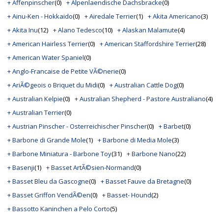
+ Affenpinscher
(0)
+ Alpenlaendische Dachsbracke
(0)
+ Ainu-Ken - Hokkaido
(0)
+ Airedale Terrier
(1)
+ Akita Americano
(3)
+ Akita Inu
(12)
+ Alano Tedesco
(10)
+ Alaskan Malamute
(4)
+ American Hairless Terrier
(0)
+ American Staffordshire Terrier
(28)
+ American Water Spaniel
(0)
+ Anglo-Francaise de Petite VÃ©nerie
(0)
+ AriÃ©geois o Briquet du Midi
(0)
+ Australian Cattle Dog
(0)
+ Australian Kelpie
(0)
+ Australian Shepherd - Pastore Australiano
(4)
+ Australian Terrier
(0)
+ Austrian Pinscher - Osterreichischer Pinscher
(0)
+ Barbet
(0)
+ Barbone di Grande Mole
(1)
+ Barbone di Media Mole
(3)
+ Barbone Miniatura - Barbone Toy
(31)
+ Barbone Nano
(22)
+ Basenji
(1)
+ Basset ArtÃ©sien-Normand
(0)
+ Basset Bleu da Gascogne
(0)
+ Basset Fauve da Bretagne
(0)
+ Basset Griffon VendÃ©en
(0)
+ Basset- Hound
(2)
+ Bassotto Kaninchen a Pelo Corto
(5)