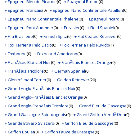
+ Epagneul Bleu de Picardie
(0)
+ Epagneul Breton
(0)
+ Epagneul Francais
(0)
+ Epagneul Nano Continentale Papillon
(0)
+ Epagneul Nano Continentale Phalene
(0)
+ Epagneul Picard
(0)
+ Epagneul Pont Audemer
(0)
+ Eurasier
(0)
+ Field Spaniel
(0)
+ Fila Brasileiro
(0)
+ Finnish Spitz
(0)
+ Flat Coated Retriever
(0)
+ Fox Terrier a Pelo Liscio
(0)
+ Fox Terrier a Pelo Ruvido
(1)
+ Foxhound
(0)
+ Foxhound Americano
(0)
+ FranÃ§ais Blanc et Noir
(0)
+ FranÃ§ais Blanc et Orange
(0)
+ FranÃ§ais Tricolore
(0)
+ German Spaniel
(0)
+ Glen of Imaal Terrier
(0)
+ Golden Retriever
(20)
+ Grand Anglo-FranÃ§ais Blanc et Noir
(0)
+ Grand Anglo-FranÃ§ais Blanc et Orange
(0)
+ Grand Anglo-FranÃ§ais Tricolore
(0)
+ Grand Bleu de Gascogne
(0)
+ Grand Gascogne-Saintongeois
(0)
+ Grand Griffon VendÃ©en
(0)
+ Grande Bovaro Svizzero
(0)
+ Griffon Bleu de Gascogne
(0)
+ Griffon Boulet
(0)
+ Griffon Fauve de Bretagne
(0)