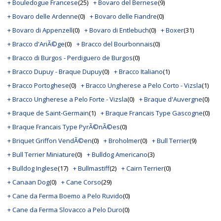
+ Bouledogue Francese
(25)
+ Bovaro del Bernese
(9)
+ Bovaro delle Ardenne
(0)
+ Bovaro delle Fiandre
(0)
+ Bovaro di Appenzell
(0)
+ Bovaro di Entlebuch
(0)
+ Boxer
(31)
+ Bracco d'AriÃ©ge
(0)
+ Bracco del Bourbonnais
(0)
+ Bracco di Burgos - Perdiguero de Burgos
(0)
+ Bracco Dupuy - Braque Dupuy
(0)
+ Bracco Italiano
(1)
+ Bracco Portoghese
(0)
+ Bracco Ungherese a Pelo Corto - Vizsla
(1)
+ Bracco Ungherese a Pelo Forte - Vizsla
(0)
+ Braque d'Auvergne
(0)
+ Braque de Saint-Germain
(1)
+ Braque Francais Type Gascogne
(0)
+ Braque Francais Type PyrÃ©nÃ©es
(0)
+ Briquet Griffon VendÃ©en
(0)
+ Broholmer
(0)
+ Bull Terrier
(9)
+ Bull Terrier Miniature
(0)
+ Bulldog Americano
(3)
+ Bulldog Inglese
(17)
+ Bullmastiff
(2)
+ Cairn Terrier
(0)
+ Canaan Dog
(0)
+ Cane Corso
(29)
+ Cane da Ferma Boemo a Pelo Ruvido
(0)
+ Cane da Ferma Slovacco a Pelo Duro
(0)