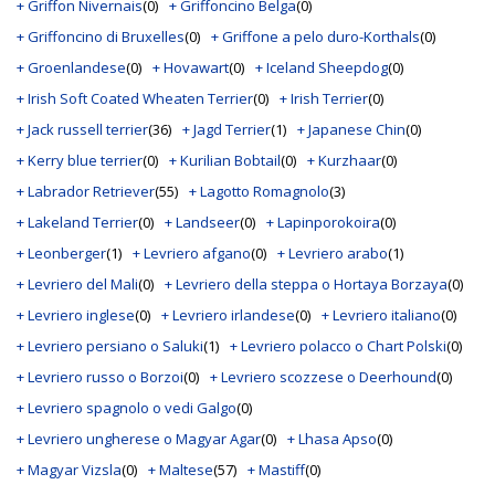
+ Griffon Nivernais
(0)
+ Griffoncino Belga
(0)
+ Griffoncino di Bruxelles
(0)
+ Griffone a pelo duro-Korthals
(0)
+ Groenlandese
(0)
+ Hovawart
(0)
+ Iceland Sheepdog
(0)
+ Irish Soft Coated Wheaten Terrier
(0)
+ Irish Terrier
(0)
+ Jack russell terrier
(36)
+ Jagd Terrier
(1)
+ Japanese Chin
(0)
+ Kerry blue terrier
(0)
+ Kurilian Bobtail
(0)
+ Kurzhaar
(0)
+ Labrador Retriever
(55)
+ Lagotto Romagnolo
(3)
+ Lakeland Terrier
(0)
+ Landseer
(0)
+ Lapinporokoira
(0)
+ Leonberger
(1)
+ Levriero afgano
(0)
+ Levriero arabo
(1)
+ Levriero del Mali
(0)
+ Levriero della steppa o Hortaya Borzaya
(0)
+ Levriero inglese
(0)
+ Levriero irlandese
(0)
+ Levriero italiano
(0)
+ Levriero persiano o Saluki
(1)
+ Levriero polacco o Chart Polski
(0)
+ Levriero russo o Borzoi
(0)
+ Levriero scozzese o Deerhound
(0)
+ Levriero spagnolo o vedi Galgo
(0)
+ Levriero ungherese o Magyar Agar
(0)
+ Lhasa Apso
(0)
+ Magyar Vizsla
(0)
+ Maltese
(57)
+ Mastiff
(0)