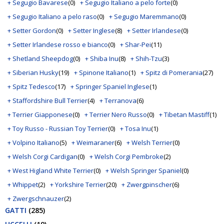
+ Segugio Bavarese
(0)
+ Segugio Italiano a pelo forte
(0)
+ Segugio Italiano a pelo raso
(0)
+ Segugio Maremmano
(0)
+ Setter Gordon
(0)
+ Setter Inglese
(8)
+ Setter Irlandese
(0)
+ Setter Irlandese rosso e bianco
(0)
+ Shar-Pei
(11)
+ Shetland Sheepdog
(0)
+ Shiba Inu
(8)
+ Shih-Tzu
(3)
+ Siberian Husky
(19)
+ Spinone Italiano
(1)
+ Spitz di Pomerania
(27)
+ Spitz Tedesco
(17)
+ Springer Spaniel Inglese
(1)
+ Staffordshire Bull Terrier
(4)
+ Terranova
(6)
+ Terrier Giapponese
(0)
+ Terrier Nero Russo
(0)
+ Tibetan Mastiff
(1)
+ Toy Russo - Russian Toy Terrier
(0)
+ Tosa Inu
(1)
+ Volpino Italiano
(5)
+ Weimaraner
(6)
+ Welsh Terrier
(0)
+ Welsh Corgi Cardigan
(0)
+ Welsh Corgi Pembroke
(2)
+ West Higland White Terrier
(0)
+ Welsh Springer Spaniel
(0)
+ Whippet
(2)
+ Yorkshire Terrier
(20)
+ Zwergpinscher
(6)
+ Zwergschnauzer
(2)
GATTI
(285)