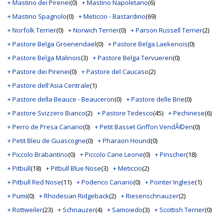
+ Mastino dei Pirenei
(0)
+ Mastino Napoletano
(6)
+ Mastino Spagnolo
(0)
+ Meticcio - Bastardino
(69)
+ Norfolk Terrier
(0)
+ Norwich Terrier
(0)
+ Parson Russell Terrier
(2)
+ Pastore Belga Groenendael
(0)
+ Pastore Belga Laekenois
(0)
+ Pastore Belga Malinois
(3)
+ Pastore Belga Tervueren
(0)
+ Pastore dei Pirenei
(0)
+ Pastore del Caucaso
(2)
+ Pastore dell'Asia Centrale
(1)
+ Pastore della Beauce - Beauceron
(0)
+ Pastore delle Brie
(0)
+ Pastore Svizzero Bianco
(2)
+ Pastore Tedesco
(45)
+ Pechinese
(6)
+ Perro de Presa Canario
(0)
+ Petit Basset Griffon VendÃ©en
(0)
+ Petit Bleu de Guascogne
(0)
+ Pharaon Hound
(0)
+ Piccolo Brabantino
(0)
+ Piccolo Cane Leone
(0)
+ Pinscher
(18)
+ Pitbull
(18)
+ Pitbull Blue Nose
(3)
+ Meticcio
(2)
+ Pitbull Red Nose
(11)
+ Podenco Canario
(0)
+ Pointer Inglese
(1)
+ Pumi
(0)
+ Rhodesian Ridgeback
(2)
+ Riesenschnauzer
(2)
+ Rottweiler
(23)
+ Schnauzer
(4)
+ Samoiedo
(3)
+ Scottish Terrier
(0)