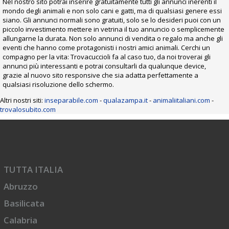
Nel nostro sito potrai inserire gratuitamente tutti gli annunci inerenti il
mondo degli animali e non solo cani e gatti, ma di qualsiasi genere essi
siano. Gli annunci normali sono gratuiti, solo se lo desideri puoi con un
piccolo investimento mettere in vetrina il tuo annuncio o semplicemente
allungarne la durata. Non solo annunci di vendita o regalo ma anche gli
eventi che hanno come protagonisti i nostri amici animali. Cerchi un
compagno per la vita: Trovacuccioli fa al caso tuo, da noi troverai gli
annunci più interessanti e potrai consultarli da qualunque device,
grazie al nuovo sito responsive che sia adatta perfettamente a
qualsiasi risoluzione dello schermo.
Altri nostri siti:
inseparabile.com
-
qualazampa.it
-
animaliitaliani.com
-
trovalosubito.com
TUTTA ITALIA
Abruzzo
Basilicata
Calabria