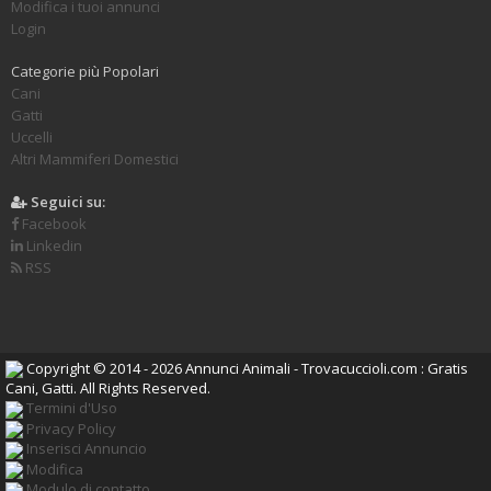
Modifica i tuoi annunci
Login
Categorie più Popolari
Cani
Gatti
Uccelli
Altri Mammiferi Domestici
Seguici su:
Facebook
Linkedin
RSS
Copyright © 2014 - 2026 Annunci Animali - Trovacuccioli.com : Gratis
Cani, Gatti. All Rights Reserved.
Termini d'Uso
Privacy Policy
Inserisci Annuncio
Modifica
Modulo di contatto