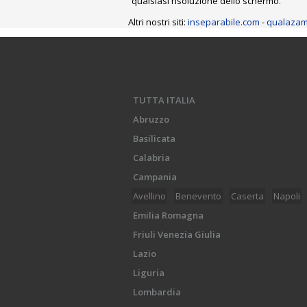
qualsiasi risoluzione dello schermo.
Altri nostri siti:
inseparabile.com
-
qualazam
TUTTA ITALIA
Abruzzo
Basilicata
Calabria
Campania
Avellino
Benevento
Caserta
Napoli
Emilia Romagna
Friuli Venezia Giulia
Lazio
Liguria
Lombardia