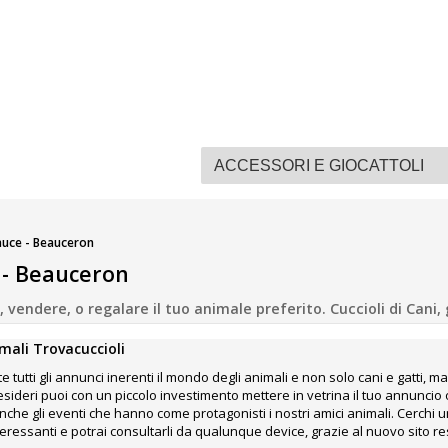
auce - Beauceron
 - Beauceron
vendere, o regalare il tuo animale preferito. Cuccioli di Cani, ga
mali Trovacuccioli
e tutti gli annunci inerenti il mondo degli animali e non solo cani e gatti, ma
desideri puoi con un piccolo investimento mettere in vetrina il tuo annunci
che gli eventi che hanno come protagonisti i nostri amici animali. Cerchi un
interessanti e potrai consultarli da qualunque device, grazie al nuovo sito