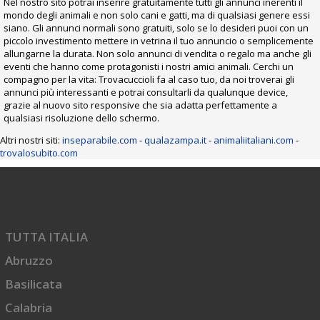
Nel nostro sito potrai inserire gratuitamente tutti gli annunci inerenti il
mondo degli animali e non solo cani e gatti, ma di qualsiasi genere essi
siano. Gli annunci normali sono gratuiti, solo se lo desideri puoi con un
piccolo investimento mettere in vetrina il tuo annuncio o semplicemente
allungarne la durata. Non solo annunci di vendita o regalo ma anche gli
eventi che hanno come protagonisti i nostri amici animali. Cerchi un
compagno per la vita: Trovacuccioli fa al caso tuo, da noi troverai gli
annunci più interessanti e potrai consultarli da qualunque device,
grazie al nuovo sito responsive che sia adatta perfettamente a
qualsiasi risoluzione dello schermo.
Altri nostri siti:
inseparabile.com
-
qualazampa.it
-
animaliitaliani.com
-
trovalosubito.com
TUTTA ITALIA
Abruzzo
Basilicata
Calabria