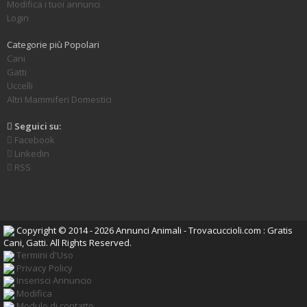
Modifica i tuoi annunci
Login
Categorie più Popolari
Cani
Gatti
Uccelli
Altri Mammiferi Domestici
Seguici su:
Facebook
Linkedin
RSS
Copyright © 2014 - 2026 Annunci Animali - Trovacuccioli.com : Gratis
Cani, Gatti. All Rights Reserved.
Termini d'Uso
Privacy Policy
Inserisci Annuncio
Modifica
Modulo di contatto