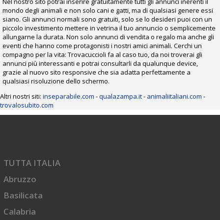
Nel nostro sito potrai inserire gratuitamente tutti gli annunci inerenti il
mondo degli animali e non solo cani e gatti, ma di qualsiasi genere essi
siano. Gli annunci normali sono gratuiti, solo se lo desideri puoi con un
piccolo investimento mettere in vetrina il tuo annuncio o semplicemente
allungarne la durata. Non solo annunci di vendita o regalo ma anche gli
eventi che hanno come protagonisti i nostri amici animali. Cerchi un
compagno per la vita: Trovacuccioli fa al caso tuo, da noi troverai gli
annunci più interessanti e potrai consultarli da qualunque device,
grazie al nuovo sito responsive che sia adatta perfettamente a
qualsiasi risoluzione dello schermo.
Altri nostri siti:
inseparabile.com
-
qualazampa.it
-
animaliitaliani.com
-
trovalosubito.com
TUTTA ITALIA
Abruzzo
Basilicata
Calabria