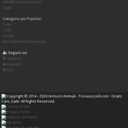
Modifica i tuoi annunci
Login
Categorie più Popolari
Cani
Gatti
Uccelli
Altri Mammiferi Domestici
Seguici su:
Facebook
Linkedin
RSS
Copyright © 2014 - 2026 Annunci Animali - Trovacuccioli.com : Gratis
Cani, Gatti. All Rights Reserved.
Termini d'Uso
Privacy Policy
Inserisci Annuncio
Modifica
Modulo di contatto