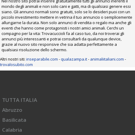
Nel nostro sito potrai inserire gratuitamente tutti gli annunci inerenti il
mondo degli animali e non solo cani e gatti, ma di qualsiasi genere essi
siano. Gli annunci normali sono gratuiti, solo se lo desideri puoi con un
piccolo investimento mettere in vetrina il tuo annuncio o semplicemente
allungarne la durata. Non solo annunci di vendita o regalo ma anche gli
eventi che hanno come protagonisti i nostri amici animali. Cerchi un
compagno per la vita: Trovacuccioli fa al caso tuo, da noi troverai gli
annunci più interessanti e potrai consultarli da qualunque device,
grazie al nuovo sito responsive che sia adatta perfettamente a
qualsiasi risoluzione dello schermo.
Altri nostri siti:
inseparabile.com
-
qualazampa.it
-
animaliitaliani.com
-
trovalosubito.com
TUTTA ITALIA
Abruzzo
Basilicata
Calabria