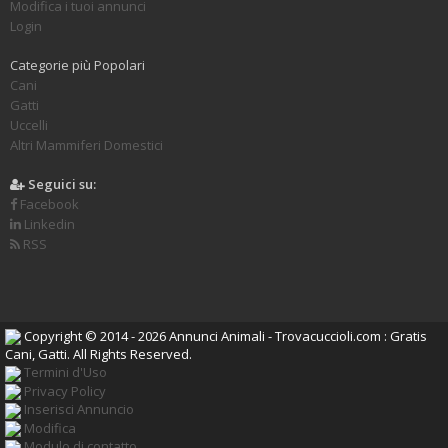
Modifica i tuoi annunci
Login
Categorie più Popolari
Cani
Gatti
Uccelli
Altri Mammiferi Domestici
Seguici su:
Facebook
Linkedin
RSS
Copyright © 2014 - 2026 Annunci Animali - Trovacuccioli.com : Gratis
Cani, Gatti. All Rights Reserved.
Termini d'Uso
Privacy Policy
Inserisci Annuncio
Modifica
Modulo di contatto