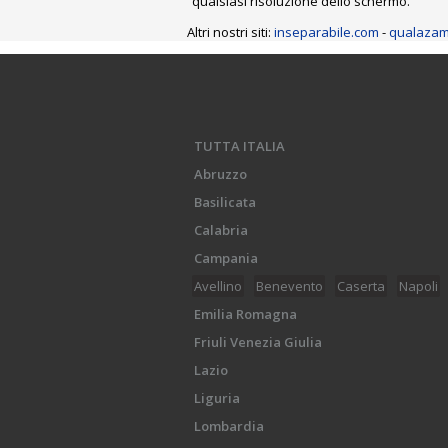
qualsiasi risoluzione dello schermo.
Altri nostri siti:
inseparabile.com
-
qualazam
TUTTA ITALIA
Abruzzo
Basilicata
Calabria
Campania
Avellino
Benevento
Caserta
Napoli
Emilia Romagna
Friuli Venezia Giulia
Lazio
Liguria
Lombardia