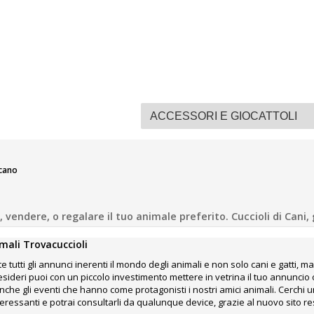
cano
vendere, o regalare il tuo animale preferito. Cuccioli di Cani, ga
mali Trovacuccioli
e tutti gli annunci inerenti il mondo degli animali e non solo cani e gatti, ma
desideri puoi con un piccolo investimento mettere in vetrina il tuo annunci
che gli eventi che hanno come protagonisti i nostri amici animali. Cerchi un
interessanti e potrai consultarli da qualunque device, grazie al nuovo sito