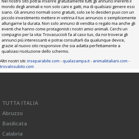
Nel nostro sito potrai inserire gratuitamente tutti gli annunci inerenti il
mondo degli animali e non solo cani e gatti, ma di qualsiasi genere essi
siano. Gli annunci normali sono gratuiti, solo se lo desideri puoi con un
piccolo investimento mettere in vetrina il tuo annuncio o semplicemente
allungarne la durata. Non solo annunci di vendita o regalo ma anche gli
eventi che hanno come protagonisti i nostri amici animali. Cerchi un
compagno per la vita: Trovacuccioli fa al caso tuo, da noi troverai gli
annunci più interessanti e potrai consultarli da qualunque device,
grazie al nuovo sito responsive che sia adatta perfettamente a
qualsiasi risoluzione dello schermo.
Altri nostri siti:
inseparabile.com
-
qualazampa.it
-
animaliitaliani.com
-
trovalosubito.com
TUTTA ITALIA
Abruzzo
Basilicata
Calabria