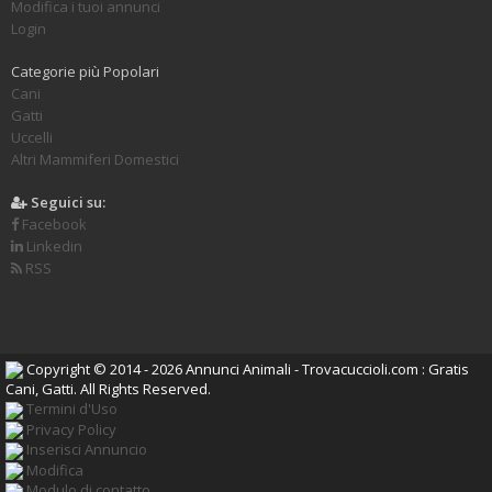
Modifica i tuoi annunci
Login
Categorie più Popolari
Cani
Gatti
Uccelli
Altri Mammiferi Domestici
Seguici su:
Facebook
Linkedin
RSS
Copyright © 2014 - 2026 Annunci Animali - Trovacuccioli.com : Gratis
Cani, Gatti. All Rights Reserved.
Termini d'Uso
Privacy Policy
Inserisci Annuncio
Modifica
Modulo di contatto