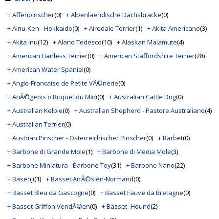
+ Affenpinscher
(0)
+ Alpenlaendische Dachsbracke
(0)
+ Ainu-Ken - Hokkaido
(0)
+ Airedale Terrier
(1)
+ Akita Americano
(3)
+ Akita Inu
(12)
+ Alano Tedesco
(10)
+ Alaskan Malamute
(4)
+ American Hairless Terrier
(0)
+ American Staffordshire Terrier
(28)
+ American Water Spaniel
(0)
+ Anglo-Francaise de Petite VÃ©nerie
(0)
+ AriÃ©geois o Briquet du Midi
(0)
+ Australian Cattle Dog
(0)
+ Australian Kelpie
(0)
+ Australian Shepherd - Pastore Australiano
(4)
+ Australian Terrier
(0)
+ Austrian Pinscher - Osterreichischer Pinscher
(0)
+ Barbet
(0)
+ Barbone di Grande Mole
(1)
+ Barbone di Media Mole
(3)
+ Barbone Miniatura - Barbone Toy
(31)
+ Barbone Nano
(22)
+ Basenji
(1)
+ Basset ArtÃ©sien-Normand
(0)
+ Basset Bleu da Gascogne
(0)
+ Basset Fauve da Bretagne
(0)
+ Basset Griffon VendÃ©en
(0)
+ Basset- Hound
(2)