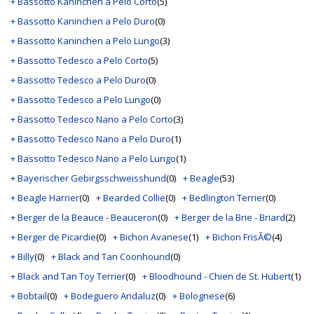
+ Bassotto Kaninchen a Pelo Corto
(5)
+ Bassotto Kaninchen a Pelo Duro
(0)
+ Bassotto Kaninchen a Pelo Lungo
(3)
+ Bassotto Tedesco a Pelo Corto
(5)
+ Bassotto Tedesco a Pelo Duro
(0)
+ Bassotto Tedesco a Pelo Lungo
(0)
+ Bassotto Tedesco Nano a Pelo Corto
(3)
+ Bassotto Tedesco Nano a Pelo Duro
(1)
+ Bassotto Tedesco Nano a Pelo Lungo
(1)
+ Bayerischer Gebirgsschweisshund
(0)
+ Beagle
(53)
+ Beagle Harrier
(0)
+ Bearded Collie
(0)
+ Bedlington Terrier
(0)
+ Berger de la Beauce - Beauceron
(0)
+ Berger de la Brie - Briard
(2)
+ Berger de Picardie
(0)
+ Bichon Avanese
(1)
+ Bichon FrisÃ©
(4)
+ Billy
(0)
+ Black and Tan Coonhound
(0)
+ Black and Tan Toy Terrier
(0)
+ Bloodhound - Chien de St. Hubert
(1)
+ Bobtail
(0)
+ Bodeguero Andaluz
(0)
+ Bolognese
(6)