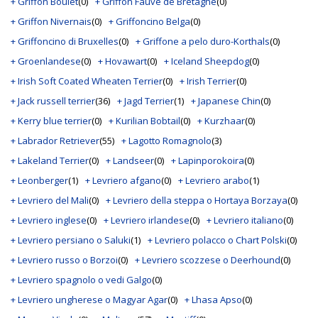
+ Griffon Boulet
(0)
+ Griffon Fauve de Bretagne
(0)
+ Griffon Nivernais
(0)
+ Griffoncino Belga
(0)
+ Griffoncino di Bruxelles
(0)
+ Griffone a pelo duro-Korthals
(0)
+ Groenlandese
(0)
+ Hovawart
(0)
+ Iceland Sheepdog
(0)
+ Irish Soft Coated Wheaten Terrier
(0)
+ Irish Terrier
(0)
+ Jack russell terrier
(36)
+ Jagd Terrier
(1)
+ Japanese Chin
(0)
+ Kerry blue terrier
(0)
+ Kurilian Bobtail
(0)
+ Kurzhaar
(0)
+ Labrador Retriever
(55)
+ Lagotto Romagnolo
(3)
+ Lakeland Terrier
(0)
+ Landseer
(0)
+ Lapinporokoira
(0)
+ Leonberger
(1)
+ Levriero afgano
(0)
+ Levriero arabo
(1)
+ Levriero del Mali
(0)
+ Levriero della steppa o Hortaya Borzaya
(0)
+ Levriero inglese
(0)
+ Levriero irlandese
(0)
+ Levriero italiano
(0)
+ Levriero persiano o Saluki
(1)
+ Levriero polacco o Chart Polski
(0)
+ Levriero russo o Borzoi
(0)
+ Levriero scozzese o Deerhound
(0)
+ Levriero spagnolo o vedi Galgo
(0)
+ Levriero ungherese o Magyar Agar
(0)
+ Lhasa Apso
(0)