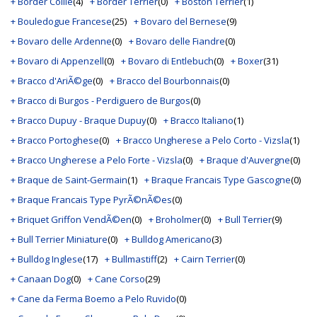
+ Border Collie
(4)
+ Border Terrier
(0)
+ Boston Terrier
(1)
+ Bouledogue Francese
(25)
+ Bovaro del Bernese
(9)
+ Bovaro delle Ardenne
(0)
+ Bovaro delle Fiandre
(0)
+ Bovaro di Appenzell
(0)
+ Bovaro di Entlebuch
(0)
+ Boxer
(31)
+ Bracco d'AriÃ©ge
(0)
+ Bracco del Bourbonnais
(0)
+ Bracco di Burgos - Perdiguero de Burgos
(0)
+ Bracco Dupuy - Braque Dupuy
(0)
+ Bracco Italiano
(1)
+ Bracco Portoghese
(0)
+ Bracco Ungherese a Pelo Corto - Vizsla
(1)
+ Bracco Ungherese a Pelo Forte - Vizsla
(0)
+ Braque d'Auvergne
(0)
+ Braque de Saint-Germain
(1)
+ Braque Francais Type Gascogne
(0)
+ Braque Francais Type PyrÃ©nÃ©es
(0)
+ Briquet Griffon VendÃ©en
(0)
+ Broholmer
(0)
+ Bull Terrier
(9)
+ Bull Terrier Miniature
(0)
+ Bulldog Americano
(3)
+ Bulldog Inglese
(17)
+ Bullmastiff
(2)
+ Cairn Terrier
(0)
+ Canaan Dog
(0)
+ Cane Corso
(29)
+ Cane da Ferma Boemo a Pelo Ruvido
(0)