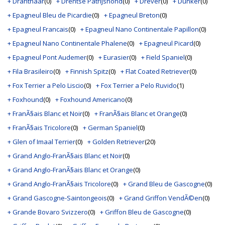
+ Drahthaar
(0)
+ Drentse Patrijshond
(0)
+ Drever
(0)
+ Dunker
(0)
+ Epagneul Bleu de Picardie
(0)
+ Epagneul Breton
(0)
+ Epagneul Francais
(0)
+ Epagneul Nano Continentale Papillon
(0)
+ Epagneul Nano Continentale Phalene
(0)
+ Epagneul Picard
(0)
+ Epagneul Pont Audemer
(0)
+ Eurasier
(0)
+ Field Spaniel
(0)
+ Fila Brasileiro
(0)
+ Finnish Spitz
(0)
+ Flat Coated Retriever
(0)
+ Fox Terrier a Pelo Liscio
(0)
+ Fox Terrier a Pelo Ruvido
(1)
+ Foxhound
(0)
+ Foxhound Americano
(0)
+ FranÃ§ais Blanc et Noir
(0)
+ FranÃ§ais Blanc et Orange
(0)
+ FranÃ§ais Tricolore
(0)
+ German Spaniel
(0)
+ Glen of Imaal Terrier
(0)
+ Golden Retriever
(20)
+ Grand Anglo-FranÃ§ais Blanc et Noir
(0)
+ Grand Anglo-FranÃ§ais Blanc et Orange
(0)
+ Grand Anglo-FranÃ§ais Tricolore
(0)
+ Grand Bleu de Gascogne
(0)
+ Grand Gascogne-Saintongeois
(0)
+ Grand Griffon VendÃ©en
(0)
+ Grande Bovaro Svizzero
(0)
+ Griffon Bleu de Gascogne
(0)