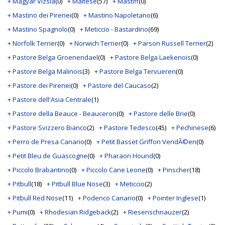
+ Magyar Vizsla
(0)
+ Maltese
(57)
+ Mastiff
(0)
+ Mastino dei Pirenei
(0)
+ Mastino Napoletano
(6)
+ Mastino Spagnolo
(0)
+ Meticcio - Bastardino
(69)
+ Norfolk Terrier
(0)
+ Norwich Terrier
(0)
+ Parson Russell Terrier
(2)
+ Pastore Belga Groenendael
(0)
+ Pastore Belga Laekenois
(0)
+ Pastore Belga Malinois
(3)
+ Pastore Belga Tervueren
(0)
+ Pastore dei Pirenei
(0)
+ Pastore del Caucaso
(2)
+ Pastore dell'Asia Centrale
(1)
+ Pastore della Beauce - Beauceron
(0)
+ Pastore delle Brie
(0)
+ Pastore Svizzero Bianco
(2)
+ Pastore Tedesco
(45)
+ Pechinese
(6)
+ Perro de Presa Canario
(0)
+ Petit Basset Griffon VendÃ©en
(0)
+ Petit Bleu de Guascogne
(0)
+ Pharaon Hound
(0)
+ Piccolo Brabantino
(0)
+ Piccolo Cane Leone
(0)
+ Pinscher
(18)
+ Pitbull
(18)
+ Pitbull Blue Nose
(3)
+ Meticcio
(2)
+ Pitbull Red Nose
(11)
+ Podenco Canario
(0)
+ Pointer Inglese
(1)
+ Pumi
(0)
+ Rhodesian Ridgeback
(2)
+ Riesenschnauzer
(2)