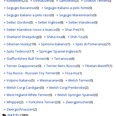
+ Rottweiler
(23)
+ Schnauzer
(4)
+ Samoiedo
(3)
+ Scottish Terrier
(0)
+ Segugio Bavarese
(0)
+ Segugio Italiano a pelo forte
(0)
+ Segugio Italiano a pelo raso
(0)
+ Segugio Maremmano
(0)
+ Setter Gordon
(0)
+ Setter Inglese
(8)
+ Setter Irlandese
(0)
+ Setter Irlandese rosso e bianco
(0)
+ Shar-Pei
(11)
+ Shetland Sheepdog
(0)
+ Shiba Inu
(8)
+ Shih-Tzu
(3)
+ Siberian Husky
(19)
+ Spinone Italiano
(1)
+ Spitz di Pomerania
(27)
+ Spitz Tedesco
(17)
+ Springer Spaniel Inglese
(1)
+ Staffordshire Bull Terrier
(4)
+ Terranova
(6)
+ Terrier Giapponese
(0)
+ Terrier Nero Russo
(0)
+ Tibetan Mastiff
(1)
+ Toy Russo - Russian Toy Terrier
(0)
+ Tosa Inu
(1)
+ Volpino Italiano
(5)
+ Weimaraner
(6)
+ Welsh Terrier
(0)
+ Welsh Corgi Cardigan
(0)
+ Welsh Corgi Pembroke
(2)
+ West Higland White Terrier
(0)
+ Welsh Springer Spaniel
(0)
+ Whippet
(2)
+ Yorkshire Terrier
(20)
+ Zwergpinscher
(6)
+ Zwergschnauzer
(2)
GATTI
(285)