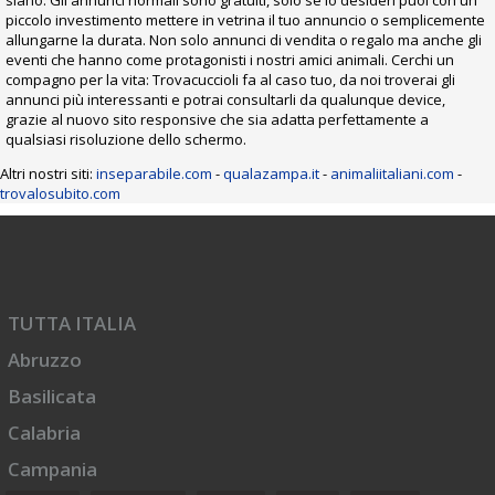
siano. Gli annunci normali sono gratuiti, solo se lo desideri puoi con un
piccolo investimento mettere in vetrina il tuo annuncio o semplicemente
allungarne la durata. Non solo annunci di vendita o regalo ma anche gli
eventi che hanno come protagonisti i nostri amici animali. Cerchi un
compagno per la vita: Trovacuccioli fa al caso tuo, da noi troverai gli
annunci più interessanti e potrai consultarli da qualunque device,
grazie al nuovo sito responsive che sia adatta perfettamente a
qualsiasi risoluzione dello schermo.
Altri nostri siti:
inseparabile.com
-
qualazampa.it
-
animaliitaliani.com
-
trovalosubito.com
TUTTA ITALIA
Abruzzo
Basilicata
Calabria
Campania