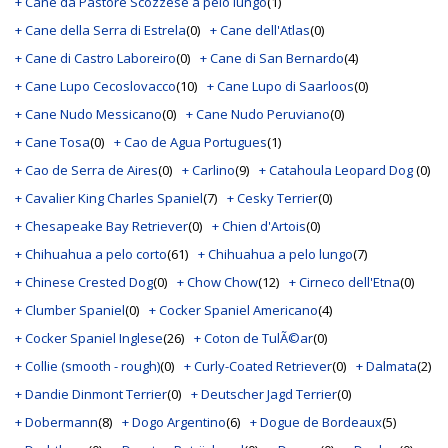
+ Cane da Pastore Scozzese a pelo lungo
(1)
+ Cane della Serra di Estrela
(0)
+ Cane dell'Atlas
(0)
+ Cane di Castro Laboreiro
(0)
+ Cane di San Bernardo
(4)
+ Cane Lupo Cecoslovacco
(10)
+ Cane Lupo di Saarloos
(0)
+ Cane Nudo Messicano
(0)
+ Cane Nudo Peruviano
(0)
+ Cane Tosa
(0)
+ Cao de Agua Portugues
(1)
+ Cao de Serra de Aires
(0)
+ Carlino
(9)
+ Catahoula Leopard Dog
(0)
+ Cavalier King Charles Spaniel
(7)
+ Cesky Terrier
(0)
+ Chesapeake Bay Retriever
(0)
+ Chien d'Artois
(0)
+ Chihuahua a pelo corto
(61)
+ Chihuahua a pelo lungo
(7)
+ Chinese Crested Dog
(0)
+ Chow Chow
(12)
+ Cirneco dell'Etna
(0)
+ Clumber Spaniel
(0)
+ Cocker Spaniel Americano
(4)
+ Cocker Spaniel Inglese
(26)
+ Coton de TulÃ©ar
(0)
+ Collie (smooth - rough)
(0)
+ Curly-Coated Retriever
(0)
+ Dalmata
(2)
+ Dandie Dinmont Terrier
(0)
+ Deutscher Jagd Terrier
(0)
+ Dobermann
(8)
+ Dogo Argentino
(6)
+ Dogue de Bordeaux
(5)