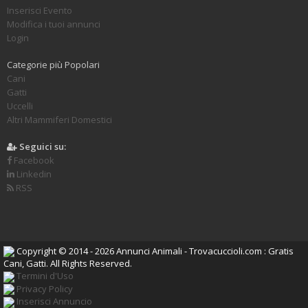
Inserisci Evento
Modifica i tuoi annunci
Login
Categorie più Popolari
Cani
Gatti
Uccelli
Altri Mammiferi Domestici
Seguici su:
Facebook
Linkedin
RSS
Copyright © 2014 - 2026 Annunci Animali - Trovacuccioli.com : Gratis
Cani, Gatti. All Rights Reserved.
Termini d'Uso
Privacy Policy
Inserisci Annuncio