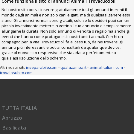
Come funziona il sito di annunci Animali Trovacuccioli
Nel nostro sito potrai inserire gratuitamente tutti gli annunci inerenti il
mondo degli animali e non solo cani e gatti, ma di qualsiasi genere essi
siano. Gli annunci normali sono gratuiti, solo se lo desideri puoi con un
piccolo investimento mettere in vetrina il tuo annuncio o semplicemente
allungarne la durata. Non solo annunci di vendita o regalo ma anche gli
eventi che hanno come protagonisti i nostri amici animali. Cerchi un
compagno per la vita: Trovacuccioli fa al caso tuo, da noi troverai gli
annunci più interessanti e potrai consultarli da qualunque device,
grazie al nuovo sito responsive che sia adatta perfettamente a
qualsiasi risoluzione dello schermo.
Altri nostri siti:
inseparabile.com
-
qualazampa.it
-
animaliitaliani.com
-
trovalosubito.com
TUTTA ITALIA
Abruzzo
Basilicata